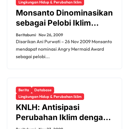
Lingkungan Hidup & Perubahan Iklim
Monsanto Dinominasikan
sebagai Pelobi Iklim
Terburuk
Beritabumi
Nov 26, 2009
Disarikan Ani Purwati – 26 Nov 2009 Monsanto
mendapat nominasi Angry Mermaid Award
sebagai pelobi...
Berita
Database
Lingkungan Hidup & Perubahan Iklim
KNLH: Antisipasi
Perubahan Iklim dengan
Program MIH