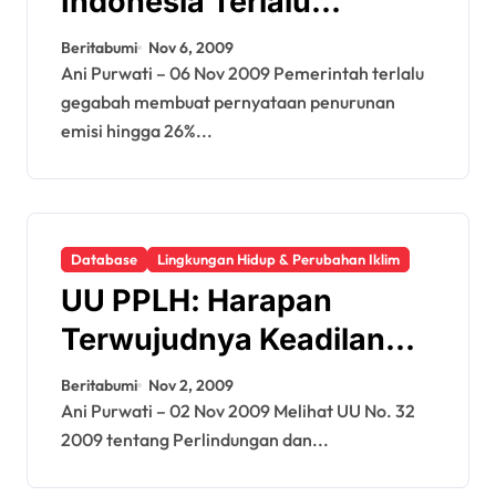
Indonesia Terlalu
Gegabah Buat
Beritabumi
Nov 6, 2009
Pernyataan Turunkan
Ani Purwati – 06 Nov 2009 Pemerintah terlalu
gegabah membuat pernyataan penurunan
Emisi 26 Persen
emisi hingga 26%...
Database
Lingkungan Hidup & Perubahan Iklim
UU PPLH: Harapan
Terwujudnya Keadilan
Ekologi
Beritabumi
Nov 2, 2009
Ani Purwati – 02 Nov 2009 Melihat UU No. 32
2009 tentang Perlindungan dan...