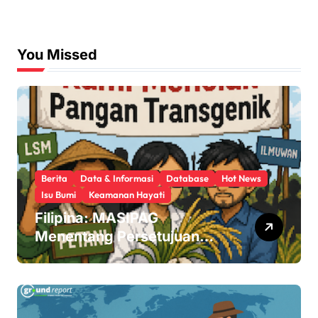
You Missed
Berita
Data & Informasi
Database
Hot News
Isu Bumi
Keamanan Hayati
Filipina: MASIPAG
Menentang Persetujuan
Beras Transgenik