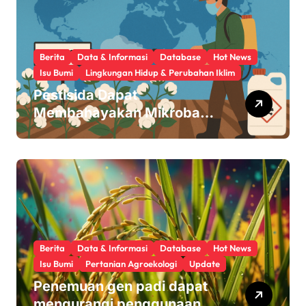
Berita
Data & Informasi
Database
Hot News
Isu Bumi
Lingkungan Hidup & Perubahan Iklim
Pestisida Dapat
Membahayakan Mikroba
Usus Kita
Berita
Data & Informasi
Database
Hot News
Isu Bumi
Pertanian Agroekologi
Update
Penemuan gen padi dapat
mengurangi penggunaan