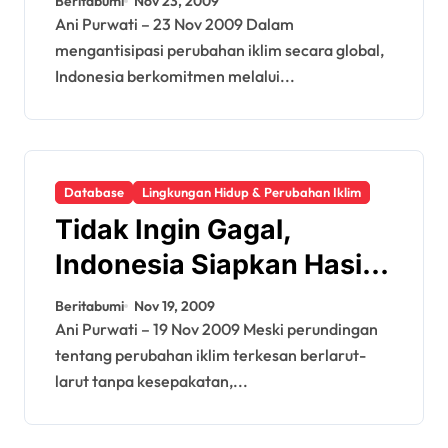
Beritabumi
Nov 23, 2009
Ani Purwati – 23 Nov 2009 Dalam
mengantisipasi perubahan iklim secara global,
Indonesia berkomitmen melalui...
Database
Lingkungan Hidup & Perubahan Iklim
Tidak Ingin Gagal,
Indonesia Siapkan Hasil
Minimum Kopenhagen
Beritabumi
Nov 19, 2009
Ani Purwati – 19 Nov 2009 Meski perundingan
tentang perubahan iklim terkesan berlarut-
larut tanpa kesepakatan,...