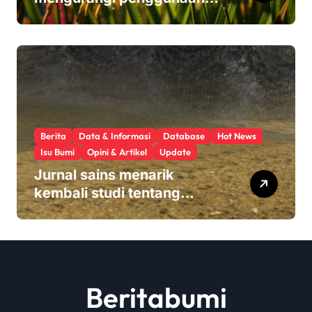
pupuk sekaligus melindungi
hasil panen
Berita
Data & Informasi
Database
Hot News
Isu Bumi
Opini & Artikel
Update
Jurnal sains menarik
kembali studi tentang
keamanan Monsanto
Roundup: ‘Masalah etika
yang serius’
Beritabumi