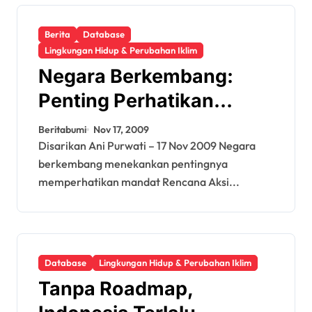
Berita
Database
Lingkungan Hidup & Perubahan Iklim
Negara Berkembang:
Penting Perhatikan
Rencana Aksi Bali
Beritabumi
Nov 17, 2009
Disarikan Ani Purwati – 17 Nov 2009 Negara
berkembang menekankan pentingnya
memperhatikan mandat Rencana Aksi...
Database
Lingkungan Hidup & Perubahan Iklim
Tanpa Roadmap,