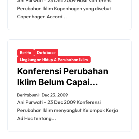
Pimpin Turunkan Emisi
Ani Purwati – 23 Dec 2009 Hasil Konferensi
Perubahan Iklim Kopenhagen yang disebut
Copenhagen Accord...
Berita
Database
Lingkungan Hidup & Perubahan Iklim
Konferensi Perubahan
Iklim Belum Capai
Kesepakatan, Hanya
Beritabumi
Dec 23, 2009
Catat Copenhagen
Ani Purwati – 23 Dec 2009 Konferensi
Perubahan Iklim menyangkut Kelompok Kerja
Accord
Ad Hoc tentang...