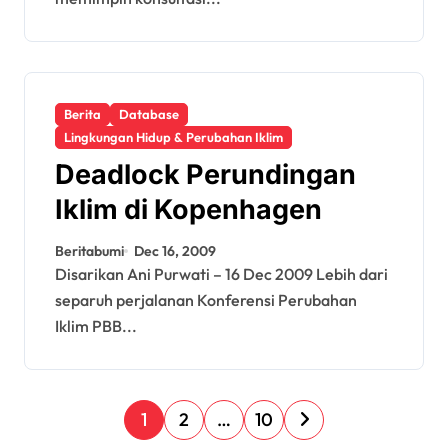
Berita
Database
Lingkungan Hidup & Perubahan Iklim
Deadlock Perundingan
Iklim di Kopenhagen
Beritabumi
Dec 16, 2009
Disarikan Ani Purwati – 16 Dec 2009 Lebih dari
separuh perjalanan Konferensi Perubahan
Iklim PBB...
P
1
2
…
10