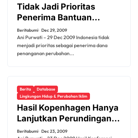
Tidak Jadi Prioritas
Penerima Bantuan
Perubahan Iklim,
Beritabumi
Dec 29, 2009
Indonesia Bisa
Ani Purwati – 29 Dec 2009 Indonesia tidak
menjadi prioritas sebagai penerima dana
Tingkatkan Hutang
penanganan perubahan...
Berita
Database
Lingkungan Hidup & Perubahan Iklim
Hasil Kopenhagen Hanya
Lanjutkan Perundingan
Iklim, AS Tidak Mau
Beritabumi
Dec 23, 2009