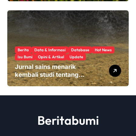
hasil panen
Berita
Data & Informasi
Database
Hot News
Isu Bumi
Opini & Artikel
Update
Jurnal sains menarik
kembali studi tentang
keamanan Monsanto
Roundup: ‘Masalah etika
yang serius’
Beritabumi