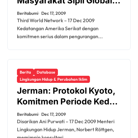
Masyarakat Sipil Global
untuk Barack Obama:
Beritabumi
Dec 17, 2009
Desak AS Tetapkan
Third World Network – 17 Dec 2009
Kedatangan Amerika Serikat dengan
Target Turunkan Emisi
komitmen serius dalam pengurangan...
Berita
Database
Lingkungan Hidup & Perubahan Iklim
Jerman: Protokol Kyoto,
Komitmen Periode Kedua
Terus Berlanjut
Beritabumi
Dec 17, 2009
Disarikan Ani Purwati – 17 Dec 2009 Menteri
Lingkungan Hidup Jerman, Norbert Röttgen,
memimpin konsultasi...