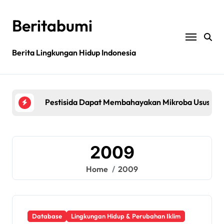
Skip
to
Beritabumi
content
Berita Lingkungan Hidup Indonesia
Bagaimana rantai pasokan global yang tidak be
Filipina: MASIPAG Menentang Persetujuan Beras 
Pestisida Dapat Membahayakan Mikroba Usus Kit
Penemuan gen padi dapat mengurangi penggunaan 
Jurnal sains menarik kembali studi tentang keama
2009
Bagaimana rantai pasokan global yang tidak be
Home
2009
Filipina: MASIPAG Menentang Persetujuan Beras 
Database
Lingkungan Hidup & Perubahan Iklim