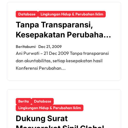
Database
Lingkungan Hidup & Perubahan Iklim
Tanpa Transparansi,
Kesepakatan Perubahan
Iklim Kopenhagen Hanya
Beritabumi
Dec 21, 2009
Kata-Kata Kosong
Ani Purwati – 21 Dec 2009 Tanpa transparansi
dan akuntabilitas, setiap kesepakatan hasil
Konferensi Perubahan...
Berita
Database
Lingkungan Hidup & Perubahan Iklim
Dukung Surat