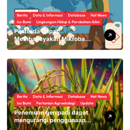
i
o
Berita
Data & Informasi
Database
Hot News
Isu Bumi
Lingkungan Hidup & Perubahan Iklim
n
Pestisida Dapat
Membahayakan Mikroba
Usus Kita
Berita
Data & Informasi
Database
Hot News
Isu Bumi
Pertanian Agroekologi
Update
Penemuan gen padi dapat
mengurangi penggunaan
pupuk sekaligus melindungi