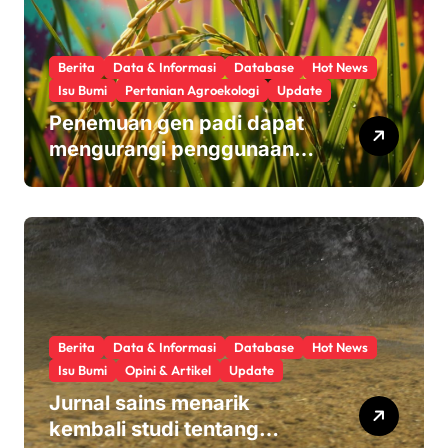
Berita
Data & Informasi
Database
Hot News
Isu Bumi
Pertanian Agroekologi
Update
Penemuan gen padi dapat
mengurangi penggunaan
pupuk sekaligus melindungi
hasil panen
Berita
Data & Informasi
Database
Hot News
Isu Bumi
Opini & Artikel
Update
Jurnal sains menarik
kembali studi tentang