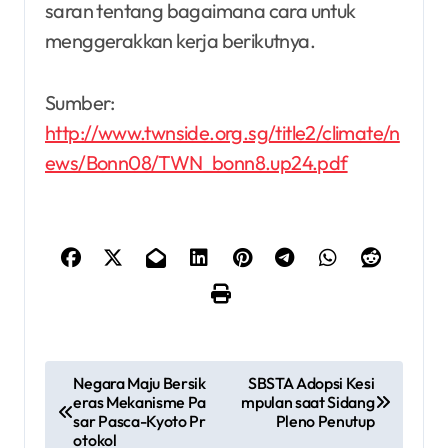
saran tentang bagaimana cara untuk
menggerakkan kerja berikutnya.
Sumber:
http://www.twnside.org.sg/title2/climate/n
ews/Bonn08/TWN_bonn8.up24.pdf
P
Negara Maju Bersik
SBSTA Adopsi Kesi
eras Mekanisme Pa
mpulan saat Sidang
o
sar Pasca-Kyoto Pr
Pleno Penutup
otokol