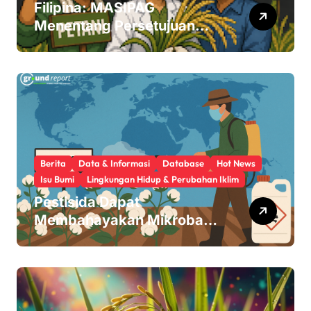
Filipina: MASIPAG
Menentang Persetujuan
Beras Transgenik
Berita
Data & Informasi
Database
Hot News
Isu Bumi
Lingkungan Hidup & Perubahan Iklim
Pestisida Dapat
Membahayakan Mikroba
Usus Kita