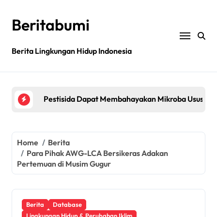
Skip
to
Beritabumi
content
Bagaimana rantai pasokan global yang tidak be
Berita Lingkungan Hidup Indonesia
Filipina: MASIPAG Menentang Persetujuan Beras 
Pestisida Dapat Membahayakan Mikroba Usus Kit
Penemuan gen padi dapat mengurangi penggunaan 
Jurnal sains menarik kembali studi tentang keama
Bagaimana rantai pasokan global yang tidak be
Home
Berita
Para Pihak AWG-LCA Bersikeras Adakan
Filipina: MASIPAG Menentang Persetujuan Beras 
Pertemuan di Musim Gugur
Berita
Database
Lingkungan Hidup & Perubahan Iklim