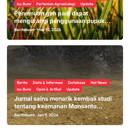
Isu Bumi
Pertanian Agroekologi
Update
Penemuan gen padi dapat
mengurangi penggunaan pupuk
sekaligus melindungi hasil panen
Beritabumi
Mar 15, 2026
Berita
Data & Informasi
Database
Hot News
Isu Bumi
Opini & Artikel
Update
Jurnal sains menarik kembali studi
tentang keamanan Monsanto
Roundup: ‘Masalah etika yang
Beritabumi
Jan 9, 2026
serius’