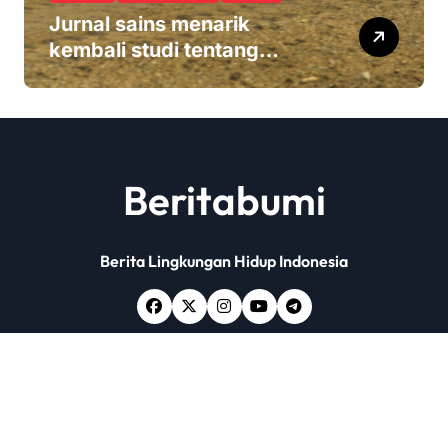
Jurnal sains menarik
kembali studi tentang
keamanan Monsanto
Roundup: ‘Masalah etika
yang serius’
Beritabumi
Berita Lingkungan Hidup Indonesia
Copyright © All rights reserved
|
Newsxo
by
Themeansar
.