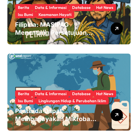
Berita
Data & Informasi
Database
Hot News
Isu Bumi
Keamanan Hayati
Filipina: MASIPAG
Menentang Persetujuan
Beras Transgenik
Berita
Data & Informasi
Database
Hot News
Isu Bumi
Lingkungan Hidup & Perubahan Iklim
Pestisida Dapat
Membahayakan Mikroba
Usus Kita