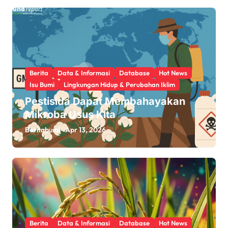
Berita
Data & Informasi
Database
Hot News
Isu Bumi
Lingkungan Hidup & Perubahan Iklim
Pestisida Dapat Membahayakan
Mikroba Usus Kita
Beritabumi
Apr 13, 2026
Berita
Data & Informasi
Database
Hot News