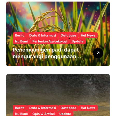
Berita
Data & Informasi
Database
Hot News
Isu Bumi
Pertanian Agroekologi
Update
Penemuan gen padi dapat
mengurangi penggunaan
pupuk sekaligus melindungi
hasil panen
Berita
Data & Informasi
Database
Hot News
Isu Bumi
Opini & Artikel
Update