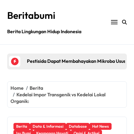
Skip
to
Beritabumi
content
Bagaimana rantai pasokan global yang tidak be
Berita Lingkungan Hidup Indonesia
Filipina: MASIPAG Menentang Persetujuan Beras 
Pestisida Dapat Membahayakan Mikroba Usus Kit
Penemuan gen padi dapat mengurangi penggunaan 
Jurnal sains menarik kembali studi tentang keama
Bagaimana rantai pasokan global yang tidak be
Home
Berita
Kedelai Impor Transgenik vs Kedelai Lokal
Filipina: MASIPAG Menentang Persetujuan Beras 
Organik:
Berita
Data & Informasi
Database
Hot News
Isu Bumi
Keamanan Hayati
Opini & Artikel