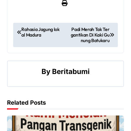
P
Rahasia Jagung lok
Padi Merah Tak Ter
al Madura
gantikan Di Kaki Gu
o
nung Batukaru
s
t
By
Beritabumi
n
a
v
Related Posts
i
g