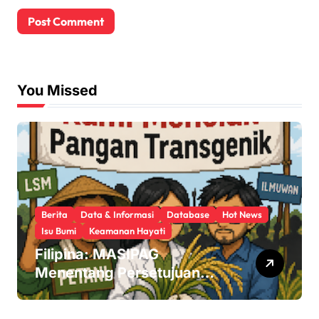
You Missed
Berita
Data & Informasi
Database
Hot News
Isu Bumi
Keamanan Hayati
Filipina: MASIPAG
Menentang Persetujuan
Beras Transgenik