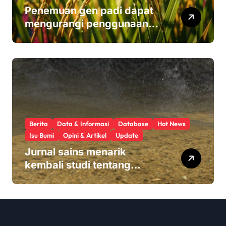
Penemuan gen padi dapat
mengurangi penggunaan
pupuk sekaligus melindungi
hasil panen
Berita
Data & Informasi
Database
Hot News
Isu Bumi
Opini & Artikel
Update
Jurnal sains menarik
kembali studi tentang
keamanan Monsanto
Roundup: ‘Masalah etika
yang serius’