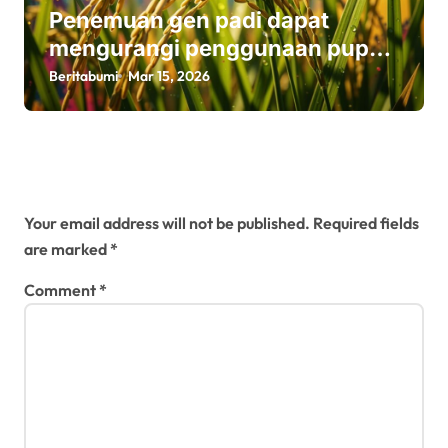
Penemuan gen padi dapat
mengurangi penggunaan pupuk
sekaligus melindungi hasil
Beritabumi
Mar 15, 2026
panen
Leave a Reply
Your email address will not be published.
Required fields
are marked
*
Comment
*