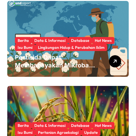
Berita
Data & Informasi
Database
Hot News
Isu Bumi
Lingkungan Hidup & Perubahan Iklim
Pestisida Dapat
Membahayakan Mikroba
Usus Kita
Berita
Data & Informasi
Database
Hot News
Isu Bumi
Pertanian Agroekologi
Update