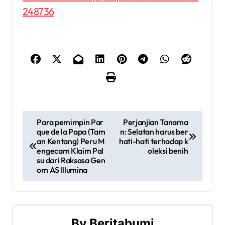
248736
P
Para pemimpin Par
Perjanjian Tanama
que de la Papa (Tam
n: Selatan harus ber
o
an Kentang) Peru M
hati-hati terhadap k
engecam Klaim Pal
oleksi benih
s
su dari Raksasa Gen
om AS Illumina
t
n
a
By
Beritabumi