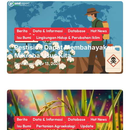
Berita
Data & Informasi
Database
Hot News
Isu Bumi
Lingkungan Hidup & Perubahan Iklim
Pestisida Dapat Membahayakan
Mikroba Usus Kita
Beritabumi
Apr 13, 2026
Berita
Data & Informasi
Database
Hot News
Isu Bumi
Pertanian Agroekologi
Update