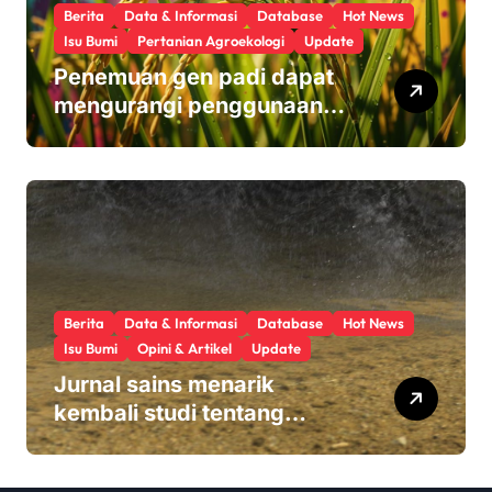
Berita
Data & Informasi
Database
Hot News
Isu Bumi
Pertanian Agroekologi
Update
Penemuan gen padi dapat
mengurangi penggunaan
pupuk sekaligus melindungi
hasil panen
Berita
Data & Informasi
Database
Hot News
Isu Bumi
Opini & Artikel
Update
Jurnal sains menarik
kembali studi tentang
keamanan Monsanto
Roundup: ‘Masalah etika