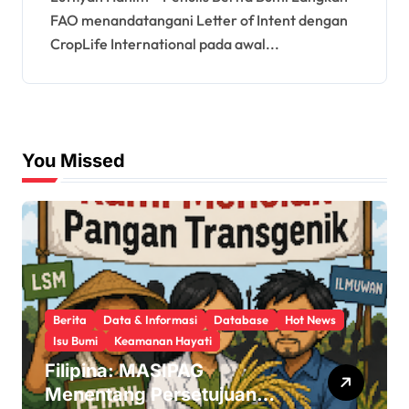
FAO menandatangani Letter of Intent dengan
CropLife International pada awal...
You Missed
Berita
Data & Informasi
Database
Hot News
Isu Bumi
Keamanan Hayati
Filipina: MASIPAG
Menentang Persetujuan