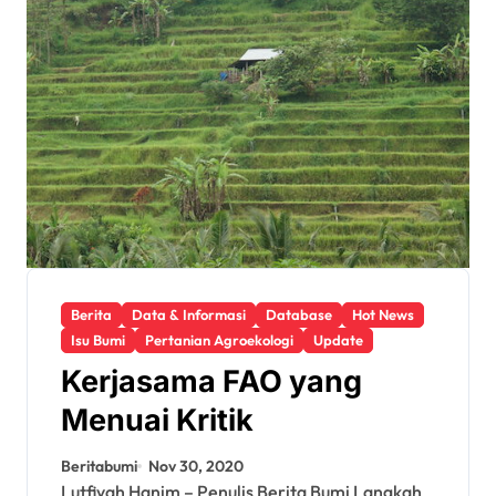
Berita
Data & Informasi
Database
Hot News
Isu Bumi
Pertanian Agroekologi
Update
Kerjasama FAO yang
Menuai Kritik
Beritabumi
Nov 30, 2020
Lutfiyah Hanim – Penulis Berita Bumi Langkah