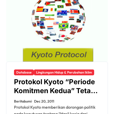
Database
Lingkungan Hidup & Perubahan Iklim
Protokol Kyoto “Periode
Komitmen Kedua” Tetap
Tidak Menentu
Beritabumi
Dec 20, 2011
Protokol Kyoto memberikan dorongan politik
pada keputusan tentang “Hasil kerja dari