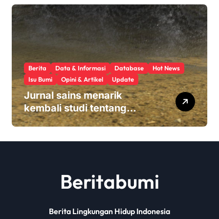
Berita
Data & Informasi
Database
Hot News
Isu Bumi
Opini & Artikel
Update
Jurnal sains menarik
kembali studi tentang
keamanan Monsanto
Roundup: ‘Masalah etika
yang serius’
Beritabumi
Berita Lingkungan Hidup Indonesia