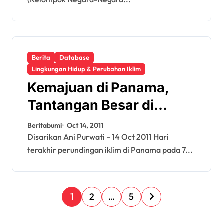
Berita
Database
Lingkungan Hidup & Perubahan Iklim
Kemajuan di Panama,
Tantangan Besar di
Durban
Beritabumi
Oct 14, 2011
Disarikan Ani Purwati – 14 Oct 2011 Hari
terakhir perundingan iklim di Panama pada 7...
P
1
2
…
5
o