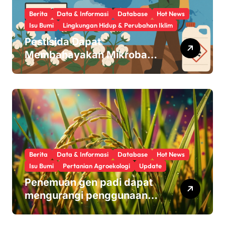
o
Berita
Data & Informasi
Database
Hot News
Isu Bumi
Lingkungan Hidup & Perubahan Iklim
n
Pestisida Dapat
Membahayakan Mikroba
Usus Kita
Berita
Data & Informasi
Database
Hot News
Isu Bumi
Pertanian Agroekologi
Update
Penemuan gen padi dapat
mengurangi penggunaan
pupuk sekaligus melindungi
hasil panen