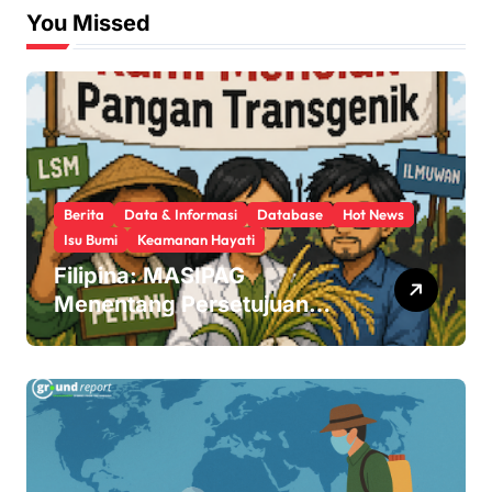
You Missed
s
t
s
p
a
Berita
Data & Informasi
Database
Hot News
Isu Bumi
Keamanan Hayati
g
Filipina: MASIPAG
i
Menentang Persetujuan
Beras Transgenik
n
a
t
i