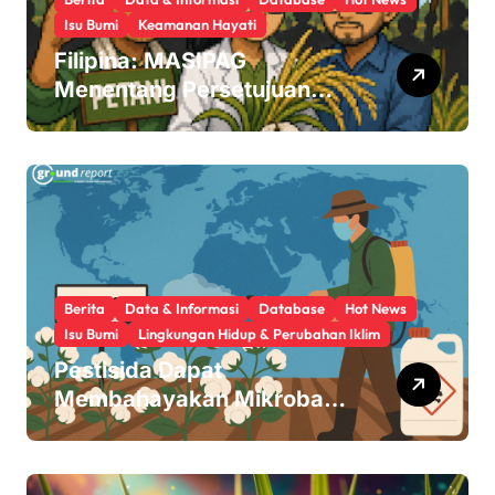
Isu Bumi
Keamanan Hayati
g
Filipina: MASIPAG
i
Menentang Persetujuan
Beras Transgenik
n
a
t
i
o
Berita
Data & Informasi
Database
Hot News
Isu Bumi
Lingkungan Hidup & Perubahan Iklim
n
Pestisida Dapat
Membahayakan Mikroba
Usus Kita