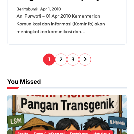
Isu Lingkungan Hidup
Beritabumi
Apr 1, 2010
Ani Purwati – 01 Apr 2010 Kementerian
Komunikasi dan Informasi (Kominfo) akan
meningkatkan komunikasi dan...
P
1
2
3
o
You Missed
s
t
s
p
a
Berita
Data & Informasi
Database
Hot News