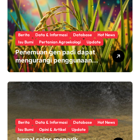
Berita
Data & Informasi
Database
Hot News
Isu Bumi
Pertanian Agroekologi
Update
Penemuan gen padi dapat
mengurangi penggunaan
pupuk sekaligus melindungi
hasil panen
Berita
Data & Informasi
Database
Hot News
Isu Bumi
Opini & Artikel
Update
Jurnal sains menarik