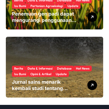
Berita
Data & Informasi
Database
Hot News
Isu Bumi
Pertanian Agroekologi
Update
Penemuan gen padi dapat
mengurangi penggunaan
pupuk sekaligus melindungi
hasil panen
Berita
Data & Informasi
Database
Hot News
Isu Bumi
Opini & Artikel
Update
Jurnal sains menarik
kembali studi tentang
keamanan Monsanto
Roundup: ‘Masalah etika
yang serius’