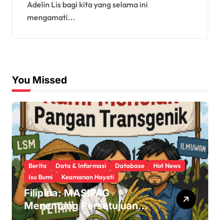
Adelin Lis bagi kita yang selama ini
mengamati...
You Missed
Berita
Data & Informasi
Database
Hot News
Isu Bumi
Keamanan Hayati
Filipina: MASIPAG
Menentang Persetujuan
Beras Transgenik