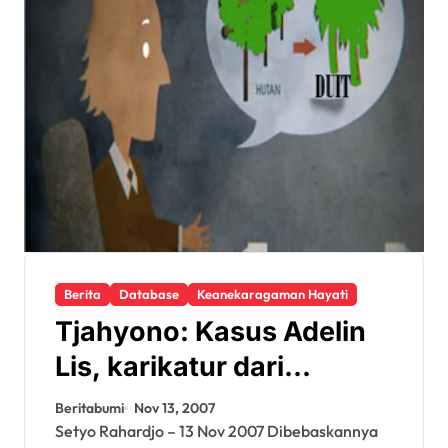
Berita
Database
Keanekaragaman Hayati
Tjahyono: Kasus Adelin
Lis, karikatur dari
kejahatan korporasi di
Beritabumi
Nov 13, 2007
hutan
Setyo Rahardjo – 13 Nov 2007 Dibebaskannya