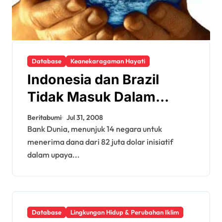
Database
Keanekaragaman Hayati
Indonesia dan Brazil
Tidak Masuk Dalam
Rencana Program Hutan
Beritabumi
Jul 31, 2008
Global
Bank Dunia, menunjuk 14 negara untuk
menerima dana dari 82 juta dolar inisiatif
dalam upaya...
Database
Lingkungan Hidup & Perubahan Iklim