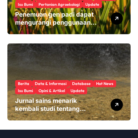
Isu Bumi
Pertanian Agroekologi
Update
Penemuan gen padi dapat
mengurangi penggunaan
pupuk sekaligus melindungi
hasil panen
Berita
Data & Informasi
Database
Hot News
Isu Bumi
Opini & Artikel
Update
Jurnal sains menarik
kembali studi tentang
keamanan Monsanto
Roundup: ‘Masalah etika
yang serius’