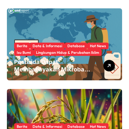
Berita
Data & Informasi
Database
Hot News
Isu Bumi
Lingkungan Hidup & Perubahan Iklim
Pestisida Dapat
Membahayakan Mikroba
Usus Kita
Berita
Data & Informasi
Database
Hot News