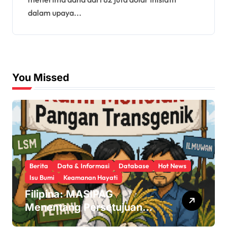
dalam upaya...
You Missed
Berita
Data & Informasi
Database
Hot News
Isu Bumi
Keamanan Hayati
Filipina: MASIPAG
Menentang Persetujuan
Beras Transgenik