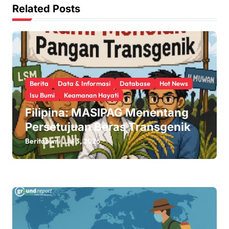
i
Related Posts
g
a
t
Berita
Data & Informasi
Database
Hot News
i
Isu Bumi
Keamanan Hayati
o
Filipina: MASIPAG Menentang
Persetujuan Beras Transgenik
n
Beritabumi
Jul 3, 2026