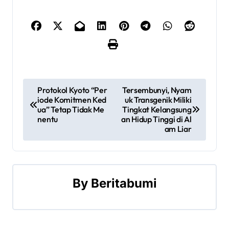
P
Protokol Kyoto “Per
Tersembunyi, Nyam
iode Komitmen Ked
uk Transgenik Miliki
o
ua” Tetap Tidak Me
Tingkat Kelangsung
nentu
an Hidup Tinggi di Al
s
am Liar
t
n
By
Beritabumi
a
v