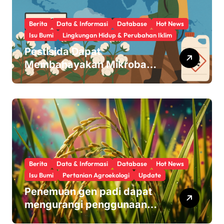
Berita
Data & Informasi
Database
Hot News
Isu Bumi
Lingkungan Hidup & Perubahan Iklim
Pestisida Dapat
Membahayakan Mikroba
Usus Kita
Berita
Data & Informasi
Database
Hot News
Isu Bumi
Pertanian Agroekologi
Update
Penemuan gen padi dapat
mengurangi penggunaan
pupuk sekaligus melindungi