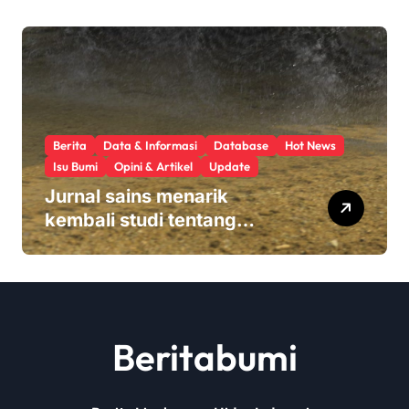
hasil panen
Berita
Data & Informasi
Database
Hot News
Isu Bumi
Opini & Artikel
Update
Jurnal sains menarik
kembali studi tentang
keamanan Monsanto
Roundup: ‘Masalah etika
yang serius’
Beritabumi