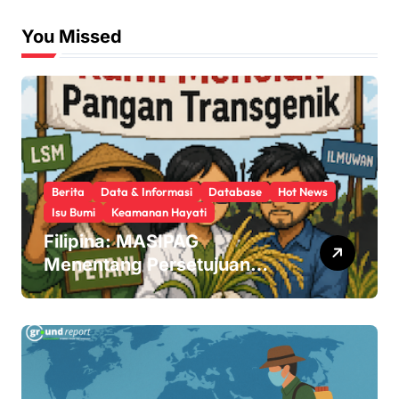
You Missed
Berita
Data & Informasi
Database
Hot News
Isu Bumi
Keamanan Hayati
Filipina: MASIPAG
Menentang Persetujuan
Beras Transgenik