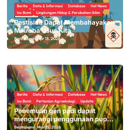
Berita
Data & Informasi
Database
Hot News
Isu Bumi
Lingkungan Hidup & Perubahan Iklim
Pestisida Dapat Membahayakan
Mikroba Usus Kita
Beritabumi
Apr 13, 2026
Berita
Data & Informasi
Database
Hot News
Isu Bumi
Pertanian Agroekologi
Update
Penemuan gen padi dapat
mengurangi penggunaan pupuk
sekaligus melindungi hasil
Beritabumi
Mar 15, 2026