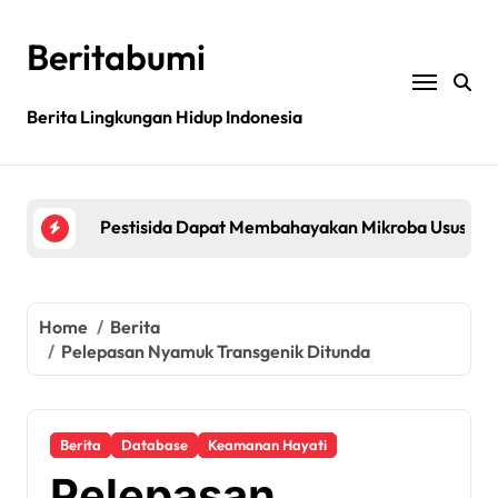
Skip
to
Beritabumi
content
Berita Lingkungan Hidup Indonesia
Bagaimana rantai pasokan global yang tidak be
Filipina: MASIPAG Menentang Persetujuan Beras 
Pestisida Dapat Membahayakan Mikroba Usus Kit
Penemuan gen padi dapat mengurangi penggunaan 
Jurnal sains menarik kembali studi tentang keama
Home
Berita
Pelepasan Nyamuk Transgenik Ditunda
Bagaimana rantai pasokan global yang tidak be
Filipina: MASIPAG Menentang Persetujuan Beras 
Berita
Database
Keamanan Hayati
Pelepasan