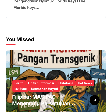
Pengendalian Nyamuk Florida Keys (The
Florida Keys...
You Missed
Berita
Data & Informasi
Database
Hot News
Isu Bumi
Keamanan Hayati
Filipina: MASIPAG
Menentang Persetujuan
Beras Transgenik