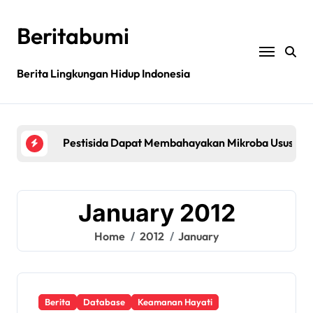
Skip
to
Beritabumi
content
Berita Lingkungan Hidup Indonesia
Bagaimana rantai pasokan global yang tidak be
Filipina: MASIPAG Menentang Persetujuan Beras 
Pestisida Dapat Membahayakan Mikroba Usus Kit
Penemuan gen padi dapat mengurangi penggunaan 
Jurnal sains menarik kembali studi tentang keama
January 2012
Bagaimana rantai pasokan global yang tidak be
Home
2012
January
Filipina: MASIPAG Menentang Persetujuan Beras 
Berita
Database
Keamanan Hayati