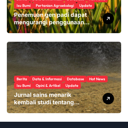
Isu Bumi
Pertanian Agroekologi
Update
Penemuan gen padi dapat
mengurangi penggunaan
pupuk sekaligus melindungi
hasil panen
Berita
Data & Informasi
Database
Hot News
Isu Bumi
Opini & Artikel
Update
Jurnal sains menarik
kembali studi tentang
keamanan Monsanto
Roundup: ‘Masalah etika
yang serius’