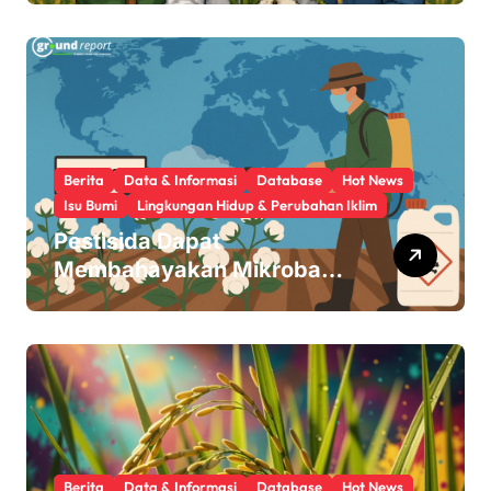
Berita
Data & Informasi
Database
Hot News
Isu Bumi
Lingkungan Hidup & Perubahan Iklim
Pestisida Dapat
Membahayakan Mikroba
Usus Kita
Berita
Data & Informasi
Database
Hot News