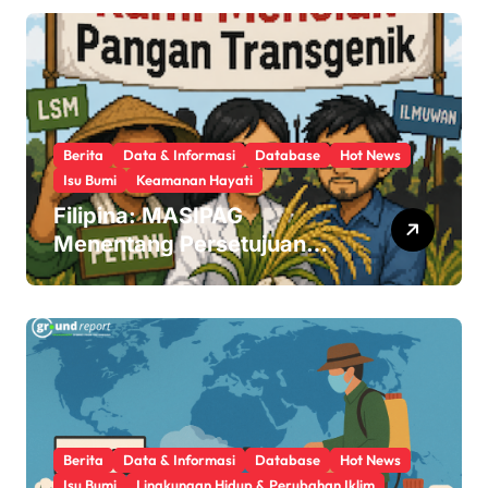
Berita
Data & Informasi
Database
Hot News
Isu Bumi
Keamanan Hayati
Filipina: MASIPAG
Menentang Persetujuan
Beras Transgenik
Berita
Data & Informasi
Database
Hot News
Isu Bumi
Lingkungan Hidup & Perubahan Iklim