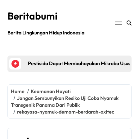
Skip
to
Beritabumi
content
Berita Lingkungan Hidup Indonesia
Bagaimana rantai pasokan global yang tidak be
Filipina: MASIPAG Menentang Persetujuan Beras 
Pestisida Dapat Membahayakan Mikroba Usus Kit
Penemuan gen padi dapat mengurangi penggunaan 
Jurnal sains menarik kembali studi tentang keama
Home
Keamanan Hayati
Jangan Sembunyikan Resiko Uji Coba Nyamuk
Bagaimana rantai pasokan global yang tidak be
Transgenik Panama Dari Publik
rekayasa-nyamuk-demam-berdarah-oxitec
Filipina: MASIPAG Menentang Persetujuan Beras 