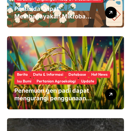
Pestisida Dapat
Membahayakan Mikroba
Usus Kita
Berita
Data & Informasi
Database
Hot News
Isu Bumi
Pertanian Agroekologi
Update
Penemuan gen padi dapat
mengurangi penggunaan
pupuk sekaligus melindungi
hasil panen