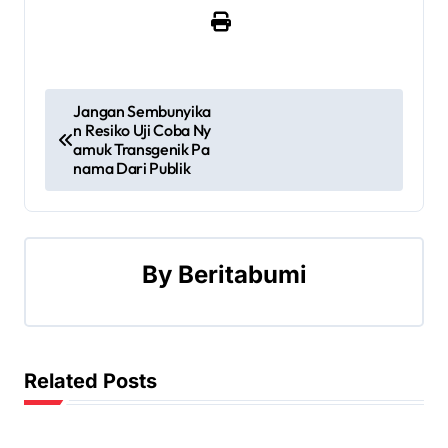
P
Jangan Sembunyika
n Resiko Uji Coba Ny
o
amuk Transgenik Pa
nama Dari Publik
s
t
n
By
Beritabumi
a
v
Related Posts
i
g