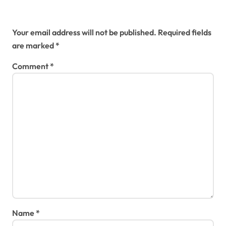
a
Leave a Reply
t
Your email address will not be published.
Required fields
are marked
*
i
Comment
*
o
n
Name
*