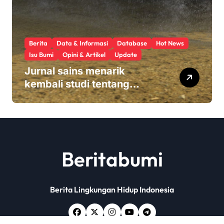
Berita
Data & Informasi
Database
Hot News
Isu Bumi
Opini & Artikel
Update
Jurnal sains menarik
kembali studi tentang
keamanan Monsanto
Roundup: ‘Masalah etika
yang serius’
Beritabumi
Berita Lingkungan Hidup Indonesia