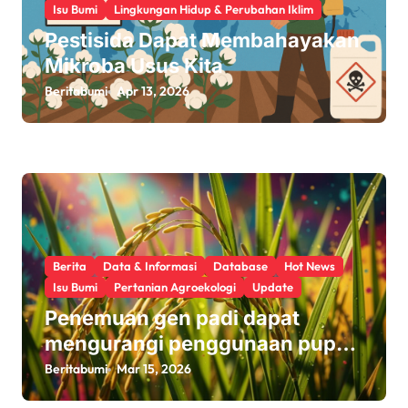
Isu Bumi
Lingkungan Hidup & Perubahan Iklim
Pestisida Dapat Membahayakan
Mikroba Usus Kita
Beritabumi
Apr 13, 2026
Berita
Data & Informasi
Database
Hot News
Isu Bumi
Pertanian Agroekologi
Update
Penemuan gen padi dapat
mengurangi penggunaan pupuk
sekaligus melindungi hasil
Beritabumi
Mar 15, 2026
panen