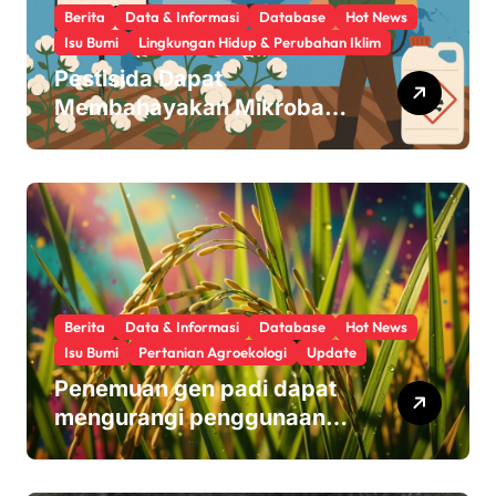
Berita
Data & Informasi
Database
Hot News
Isu Bumi
Lingkungan Hidup & Perubahan Iklim
Pestisida Dapat
Membahayakan Mikroba
Usus Kita
Berita
Data & Informasi
Database
Hot News
Isu Bumi
Pertanian Agroekologi
Update
Penemuan gen padi dapat
mengurangi penggunaan
pupuk sekaligus melindungi
hasil panen