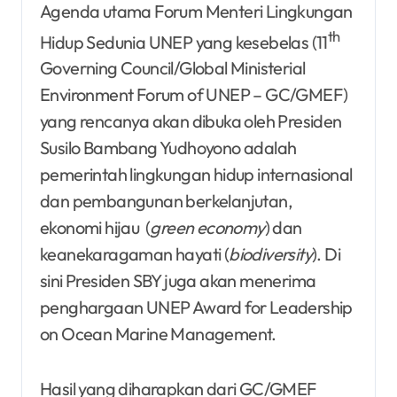
Agenda utama Forum Menteri Lingkungan
th
Hidup Sedunia UNEP yang kesebelas (11
Governing Council/Global Ministerial
Environment Forum of UNEP – GC/GMEF)
yang rencanya akan dibuka oleh Presiden
Susilo Bambang Yudhoyono adalah
pemerintah lingkungan hidup internasional
dan pembangunan berkelanjutan,
ekonomi hijau (
g
reen
e
conomy
) dan
keanekaragaman hayati (
b
iodiversity
). Di
sini Presiden SBY juga akan menerima
penghargaan UNEP Award for Leadership
on Ocean Marine Management.
Hasil yang diharapkan dari GC/GMEF