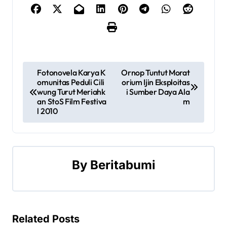
P
Fotonovela Karya K
Ornop Tuntut Morat
omunitas Peduli Cili
orium Ijin Eksploitas
o
wung Turut Meriahk
i Sumber Daya Ala
an StoS Film Festiva
m
s
l 2010
t
n
By
Beritabumi
a
v
i
Related Posts