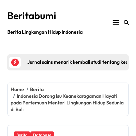
Bagaimana rantai pasokan global yang tidak be
Skip
to
Beritabumi
Filipina: MASIPAG Menentang Persetujuan Beras 
content
Pestisida Dapat Membahayakan Mikroba Usus Kit
Berita Lingkungan Hidup Indonesia
Penemuan gen padi dapat mengurangi penggunaan 
Jurnal sains menarik kembali studi tentang keama
Bagaimana rantai pasokan global yang tidak be
Filipina: MASIPAG Menentang Persetujuan Beras 
Home
Berita
Indonesia Dorong Isu Keanekaragaman Hayati
pada Pertemuan Menteri Lingkungan Hidup Sedunia
di Bali
Berita
Database