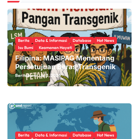
g
a
t
Berita
Data & Informasi
Database
Hot News
i
Isu Bumi
Keamanan Hayati
o
Filipina: MASIPAG Menentang
Persetujuan Beras Transgenik
n
Beritabumi
Jul 3, 2026
Berita
Data & Informasi
Database
Hot News