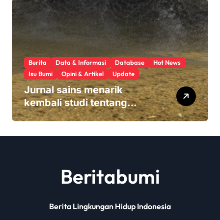
Berita
Data & Informasi
Database
Hot News
Isu Bumi
Opini & Artikel
Update
Jurnal sains menarik
kembali studi tentang
keamanan Monsanto
Roundup: ‘Masalah etika
yang serius’
Beritabumi
Berita Lingkungan Hidup Indonesia