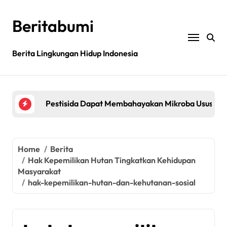
Skip
to
Beritabumi
content
Berita Lingkungan Hidup Indonesia
Bagaimana rantai pasokan global yang tidak be
Filipina: MASIPAG Menentang Persetujuan Beras 
Pestisida Dapat Membahayakan Mikroba Usus Kit
Penemuan gen padi dapat mengurangi penggunaan 
Jurnal sains menarik kembali studi tentang keama
Home
Berita
Hak Kepemilikan Hutan Tingkatkan Kehidupan
Bagaimana rantai pasokan global yang tidak be
Masyarakat
hak-kepemilikan-hutan-dan-kehutanan-sosial
Filipina: MASIPAG Menentang Persetujuan Beras 