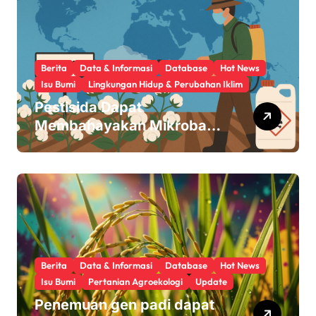
Berita
Data & Informasi
Database
Hot News
Isu Bumi
Lingkungan Hidup & Perubahan Iklim
Pestisida Dapat
Membahayakan Mikroba
Usus Kita
Berita
Data & Informasi
Database
Hot News
Isu Bumi
Pertanian Agroekologi
Update
Penemuan gen padi dapat