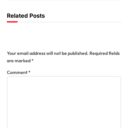
a
v
Related Posts
i
g
Leave a Reply
a
Your email address will not be published.
Required fields
t
are marked
*
i
Comment
*
o
n