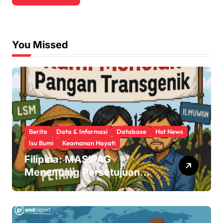
You Missed
Berita
Data & Informasi
Database
Hot News
Isu Bumi
Keamanan Hayati
Filipina: MASIPAG
Menentang Persetujuan
Beras Transgenik