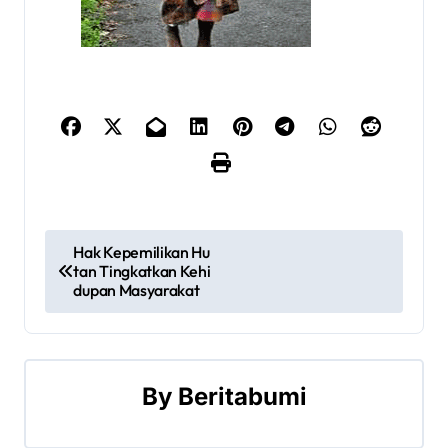
P
Hak Kepemilikan Hu
tan Tingkatkan Kehi
o
dupan Masyarakat
s
t
By
Beritabumi
n