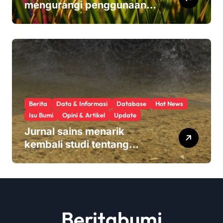
mengurangi penggunaan
pupuk sekaligus melindungi
hasil panen
Berita
Data & Informasi
Database
Hot News
Isu Bumi
Opini & Artikel
Update
Jurnal sains menarik
kembali studi tentang
keamanan Monsanto
Roundup: ‘Masalah etika
yang serius’
Beritabumi