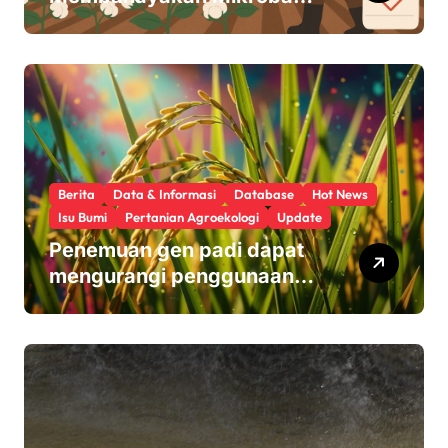
Usus Kita
Berita
Data & Informasi
Database
Hot News
Isu Bumi
Pertanian Agroekologi
Update
Penemuan gen padi dapat
mengurangi penggunaan
pupuk sekaligus melindungi
hasil panen