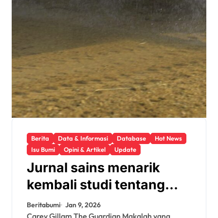
Berita
Data & Informasi
Database
Hot News
Isu Bumi
Opini & Artikel
Update
Jurnal sains menarik
kembali studi tentang
keamanan Monsanto
Beritabumi
Jan 9, 2026
Carey Gillam The Guardian Makalah yang