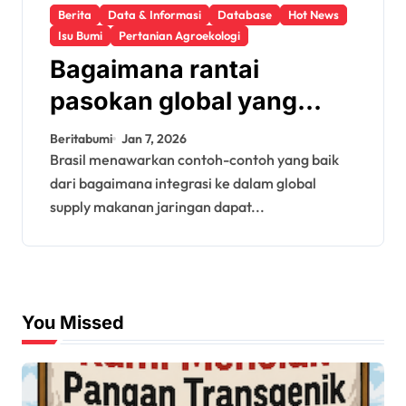
Berita
Data & Informasi
Database
Hot News
Isu Bumi
Pertanian Agroekologi
Bagaimana rantai
pasokan global yang
tidak berkelanjutan
Beritabumi
Jan 7, 2026
memperburuk
Brasil menawarkan contoh-contoh yang baik
dari bagaimana integrasi ke dalam global
kerawanan pangan
supply makanan jaringan dapat...
You Missed