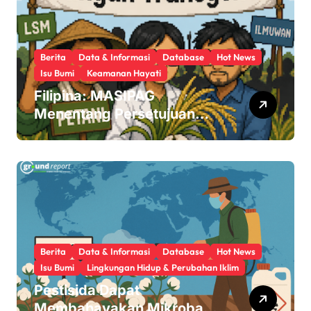
Berita
Data & Informasi
Database
Hot News
Isu Bumi
Keamanan Hayati
Filipina: MASIPAG
Menentang Persetujuan
Beras Transgenik
Berita
Data & Informasi
Database
Hot News
Isu Bumi
Lingkungan Hidup & Perubahan Iklim
Pestisida Dapat
Membahayakan Mikroba