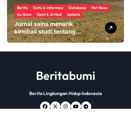
Berita
Data & Informasi
Database
Hot News
Isu Bumi
Opini & Artikel
Update
Jurnal sains menarik
kembali studi tentang
keamanan Monsanto
Roundup: ‘Masalah etika
yang serius’
Beritabumi
Berita Lingkungan Hidup Indonesia