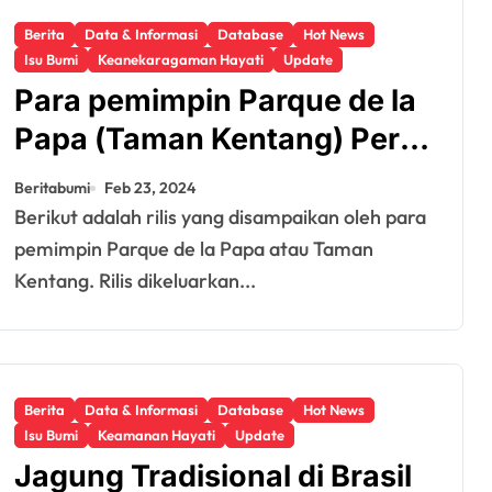
Berita
Data & Informasi
Database
Hot News
Isu Bumi
Keanekaragaman Hayati
Update
Para pemimpin Parque de la
Papa (Taman Kentang) Peru
Mengecam Klaim Palsu dari
Beritabumi
Feb 23, 2024
Raksasa Genom AS Illumina
Berikut adalah rilis yang disampaikan oleh para
pemimpin Parque de la Papa atau Taman
Kentang. Rilis dikeluarkan...
Berita
Data & Informasi
Database
Hot News
Isu Bumi
Keamanan Hayati
Update
Jagung Tradisional di Brasil