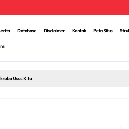
erita
Database
Disclaimer
Kontak
Peta Situs
Stru
ami
kroba Usus Kita