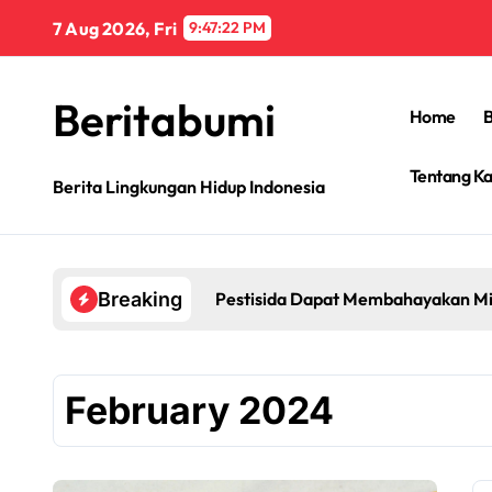
Skip
7 Aug 2026, Fri
9:47:23 PM
to
content
Beritabumi
Home
B
Tentang K
Berita Lingkungan Hidup Indonesia
Pestisida Dapat Membahayakan Mi
Breaking
February 2024