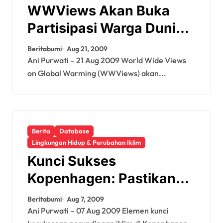
WWViews Akan Buka
Partisipasi Warga Dunia
Untuk Perubahan iklim
Beritabumi
Aug 21, 2009
Ani Purwati – 21 Aug 2009 World Wide Views
on Global Warming (WWViews) akan...
Berita
Database
Lingkungan Hidup & Perubahan Iklim
Kunci Sukses
Kopenhagen: Pastikan
Annex I Kurangi Emisi
Beritabumi
Aug 7, 2009
Cukup Besar
Ani Purwati – 07 Aug 2009 Elemen kunci