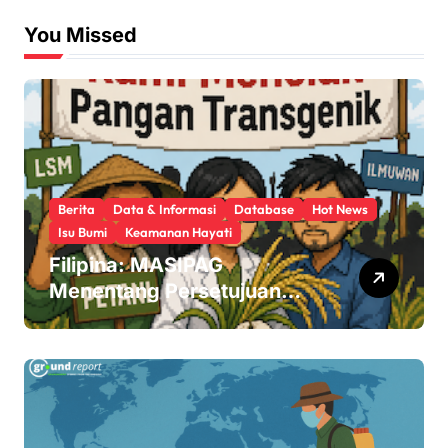
You Missed
Berita
Data & Informasi
Database
Hot News
Isu Bumi
Keamanan Hayati
Filipina: MASIPAG
Menentang Persetujuan
Beras Transgenik