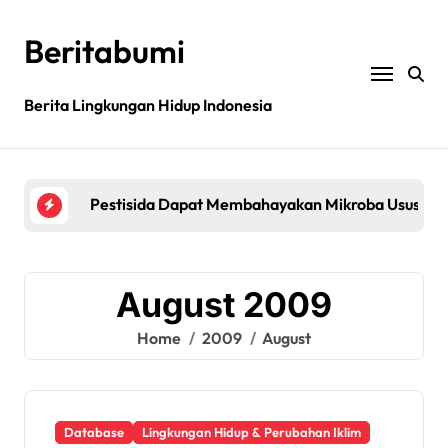
Skip
to
Beritabumi
content
Berita Lingkungan Hidup Indonesia
Bagaimana rantai pasokan global yang tidak be
Filipina: MASIPAG Menentang Persetujuan Beras 
Pestisida Dapat Membahayakan Mikroba Usus Kit
Penemuan gen padi dapat mengurangi penggunaan 
Jurnal sains menarik kembali studi tentang keama
August 2009
Bagaimana rantai pasokan global yang tidak be
Home
2009
August
Filipina: MASIPAG Menentang Persetujuan Beras 
Database
Lingkungan Hidup & Perubahan Iklim