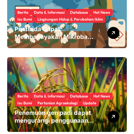
Berita
Data & Informasi
Database
Hot News
Isu Bumi
Lingkungan Hidup & Perubahan Iklim
Pestisida Dapat
Membahayakan Mikroba
Usus Kita
Berita
Data & Informasi
Database
Hot News
Isu Bumi
Pertanian Agroekologi
Update
Penemuan gen padi dapat
mengurangi penggunaan
pupuk sekaligus melindungi