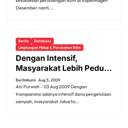
kesuksesan perundingan iklim di Kopenhagen
Desember nanti...
Berita
Database
Lingkungan Hidup & Perubahan Iklim
Dengan Intensif,
Masyarakat Lebih Peduli
Sampah
Beritabumi
Aug 3, 2009
Ani Purwati – 03 Aug 2009 Dengan
transparansi adanya intensif dana pengelolaan
sampah, masyarakat Jakarta...