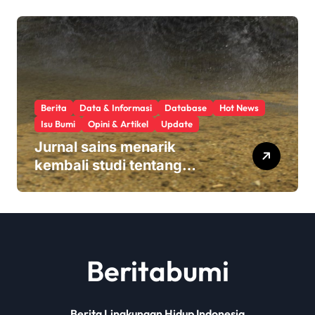
hasil panen
Berita
Data & Informasi
Database
Hot News
Isu Bumi
Opini & Artikel
Update
Jurnal sains menarik
kembali studi tentang
keamanan Monsanto
Roundup: ‘Masalah etika
yang serius’
Beritabumi
Berita Lingkungan Hidup Indonesia