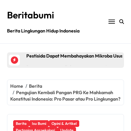
Skip
to
Beritabumi
content
Bagaimana rantai pasokan global yang tidak be
Berita Lingkungan Hidup Indonesia
Filipina: MASIPAG Menentang Persetujuan Beras 
Pestisida Dapat Membahayakan Mikroba Usus Kit
Penemuan gen padi dapat mengurangi penggunaan 
Jurnal sains menarik kembali studi tentang keama
Bagaimana rantai pasokan global yang tidak be
Home
Berita
Pengujian Kembali Pangan PRG Ke Mahkamah
Filipina: MASIPAG Menentang Persetujuan Beras 
Konstitusi Indonesia: Pro Pasar atau Pro Lingkungan?
Berita
Isu Bumi
Opini & Artikel
Pertanian Agroekologi
Update