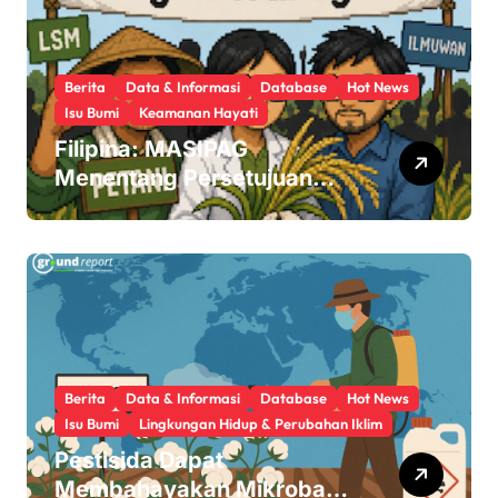
Berita
Data & Informasi
Database
Hot News
Isu Bumi
Keamanan Hayati
Filipina: MASIPAG
Menentang Persetujuan
Beras Transgenik
Berita
Data & Informasi
Database
Hot News
Isu Bumi
Lingkungan Hidup & Perubahan Iklim
Pestisida Dapat
Membahayakan Mikroba