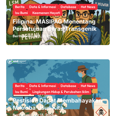
t
Berita
Data & Informasi
Database
Hot News
i
Isu Bumi
Keamanan Hayati
Filipina: MASIPAG Menentang
o
Persetujuan Beras Transgenik
n
Beritabumi
Jul 3, 2026
Berita
Data & Informasi
Database
Hot News
Isu Bumi
Lingkungan Hidup & Perubahan Iklim
Pestisida Dapat Membahayakan
Mikroba Usus Kita
Beritabumi
Apr 13, 2026