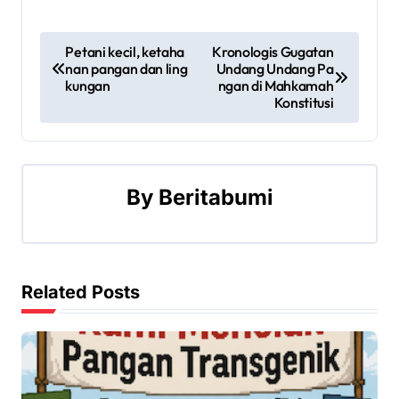
P
Petani kecil, ketaha
Kronologis Gugatan
nan pangan dan ling
Undang Undang Pa
o
kungan
ngan di Mahkamah
Konstitusi
s
t
n
By
Beritabumi
a
v
Related Posts
i
g
a