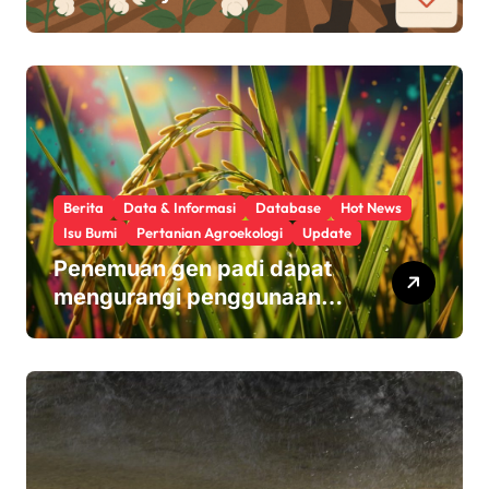
Usus Kita
Berita
Data & Informasi
Database
Hot News
Isu Bumi
Pertanian Agroekologi
Update
Penemuan gen padi dapat
mengurangi penggunaan
pupuk sekaligus melindungi
hasil panen