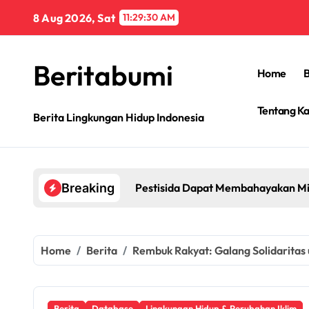
Skip
8 Aug 2026, Sat
11:29:31 AM
to
content
Beritabumi
Home
B
Tentang K
Berita Lingkungan Hidup Indonesia
Pestisida Dapat Membahayakan Mi
Breaking
Home
Berita
Rembuk Rakyat: Galang Solidaritas 
Berita
Database
Lingkungan Hidup & Perubahan Iklim