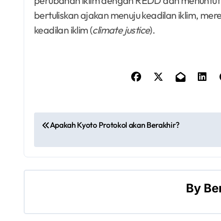
perubahan iklim dengan REDD dan menuntut
bertuliskan ajakan menuju keadilan iklim, me
keadilan iklim (
climate justice
).
P
Apakah Kyoto Protokol akan Berakhir?
o
s
t
By
Be
n