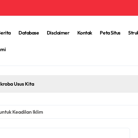
erita
Database
Disclaimer
Kontak
Peta Situs
Stru
ami
kroba Usus Kita
untuk Keadilan Iklim