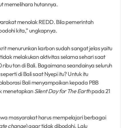
t memelihara hutannya.
syarakat menolak REDD. Bila pemerintah
odohi kita,” ungkapnya.
t menurunkan karbon sudah sangat jelas yaitu
idak melakukan aktivitas selama sehari saat
 ribu ton di Bali. Bagaimana seandainya seluruh
eperti di Bali saat Nyepi itu? Untuk itu
 Kolaborasi Bali menyampaikan kepada PBB
ntuk menetapkan
Silent Day for The Earth
pada 21
wa masyarakat harus mempelajari berbagai
ate change
) agar tidak dibodohi. Lalu