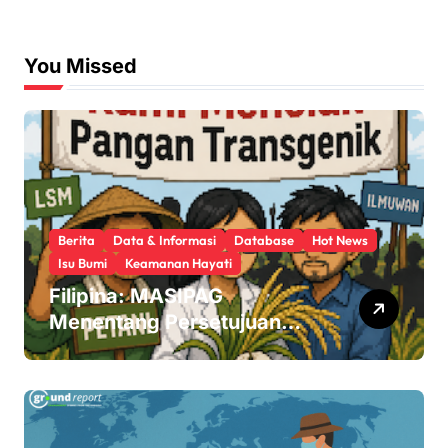
You Missed
Berita
Data & Informasi
Database
Hot News
Isu Bumi
Keamanan Hayati
Filipina: MASIPAG
Menentang Persetujuan
Beras Transgenik