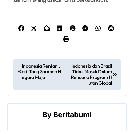
P
Indonesia Rentan J
Indonesia dan Brazil
adi Tong Sampah N
Tidak Masuk Dalam
o
egara Maju
Rencana Program H
utan Global
s
t
n
By
Beritabumi
a