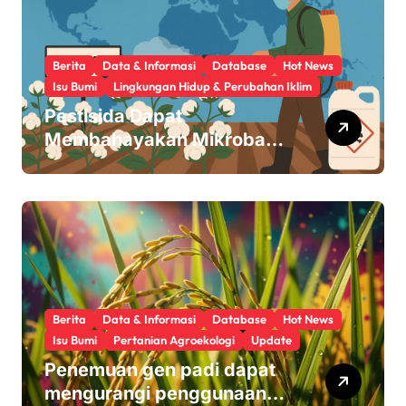
Berita
Data & Informasi
Database
Hot News
Isu Bumi
Lingkungan Hidup & Perubahan Iklim
Pestisida Dapat
Membahayakan Mikroba
Usus Kita
Berita
Data & Informasi
Database
Hot News
Isu Bumi
Pertanian Agroekologi
Update
Penemuan gen padi dapat
mengurangi penggunaan