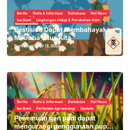
Berita
Data & Informasi
Database
Hot News
Isu Bumi
Lingkungan Hidup & Perubahan Iklim
Pestisida Dapat Membahayakan
Mikroba Usus Kita
Beritabumi
Apr 13, 2026
Berita
Data & Informasi
Database
Hot News
Isu Bumi
Pertanian Agroekologi
Update
Penemuan gen padi dapat
mengurangi penggunaan pupuk