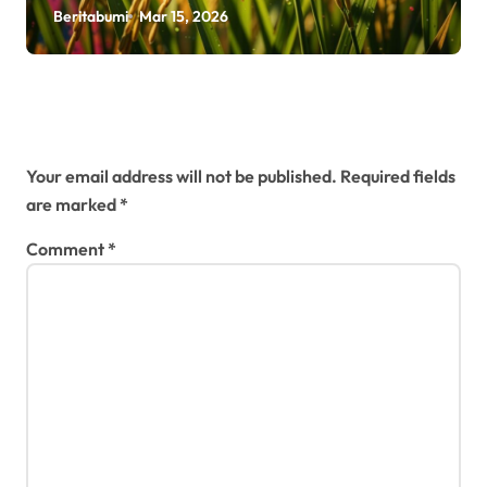
sekaligus melindungi hasil
Beritabumi
Mar 15, 2026
panen
Leave a Reply
Your email address will not be published.
Required fields
are marked
*
Comment
*