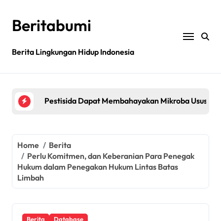
Skip
to
Beritabumi
content
Bagaimana rantai pasokan global yang tidak be
Berita Lingkungan Hidup Indonesia
Filipina: MASIPAG Menentang Persetujuan Beras 
Pestisida Dapat Membahayakan Mikroba Usus Kit
Penemuan gen padi dapat mengurangi penggunaan 
Jurnal sains menarik kembali studi tentang keama
Home
Berita
Bagaimana rantai pasokan global yang tidak be
Perlu Komitmen, dan Keberanian Para Penegak
Filipina: MASIPAG Menentang Persetujuan Beras 
Hukum dalam Penegakan Hukum Lintas Batas
Limbah
Berita
Database