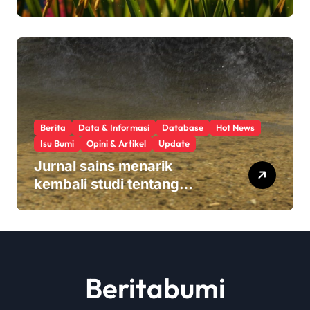
pupuk sekaligus melindungi
hasil panen
Berita
Data & Informasi
Database
Hot News
Isu Bumi
Opini & Artikel
Update
Jurnal sains menarik
kembali studi tentang
keamanan Monsanto
Roundup: ‘Masalah etika
yang serius’
Beritabumi