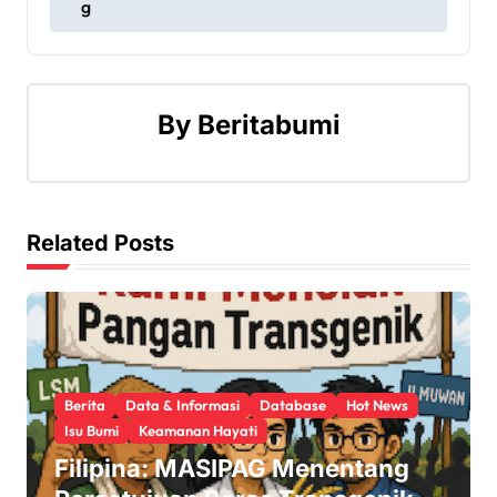
s
g
t
n
By
Beritabumi
a
v
i
Related Posts
g
a
t
Berita
Data & Informasi
Database
Hot News
i
Isu Bumi
Keamanan Hayati
o
Filipina: MASIPAG Menentang