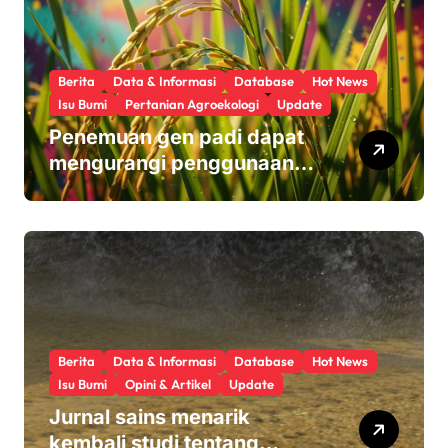
Berita
Data & Informasi
Database
Hot News
Isu Bumi
Pertanian Agroekologi
Update
Penemuan gen padi dapat
mengurangi penggunaan
pupuk sekaligus melindungi
hasil panen
Berita
Data & Informasi
Database
Hot News
Isu Bumi
Opini & Artikel
Update
Jurnal sains menarik
kembali studi tentang