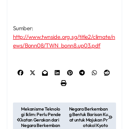
Sumber:
http://www.twnside.org.sg/title2/climate/n
ews/Bonn08/TWN_bonn8.up03.pdf
P
Mekanisme Teknolo
Negara Berkemban
gi Iklim: Perlu Pende
g Bentuk Barisan Ku
o
katan Gerakan dari
at untuk Majukan Pr
Negara Berkemban
otokol Kyoto