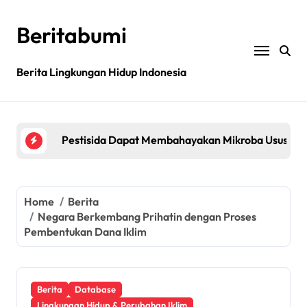
Skip
to
Beritabumi
content
Bagaimana rantai pasokan global yang tidak be
Berita Lingkungan Hidup Indonesia
Filipina: MASIPAG Menentang Persetujuan Beras 
Pestisida Dapat Membahayakan Mikroba Usus Kit
Penemuan gen padi dapat mengurangi penggunaan 
Jurnal sains menarik kembali studi tentang keama
Bagaimana rantai pasokan global yang tidak be
Home
Berita
Negara Berkembang Prihatin dengan Proses
Filipina: MASIPAG Menentang Persetujuan Beras 
Pembentukan Dana Iklim
Berita
Database
Lingkungan Hidup & Perubahan Iklim