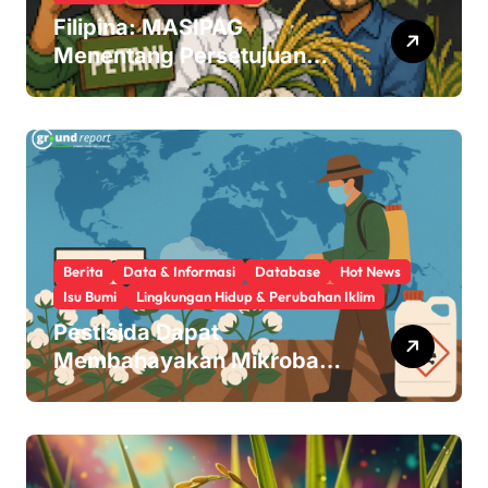
Filipina: MASIPAG
Menentang Persetujuan
Beras Transgenik
Berita
Data & Informasi
Database
Hot News
Isu Bumi
Lingkungan Hidup & Perubahan Iklim
Pestisida Dapat
Membahayakan Mikroba
Usus Kita