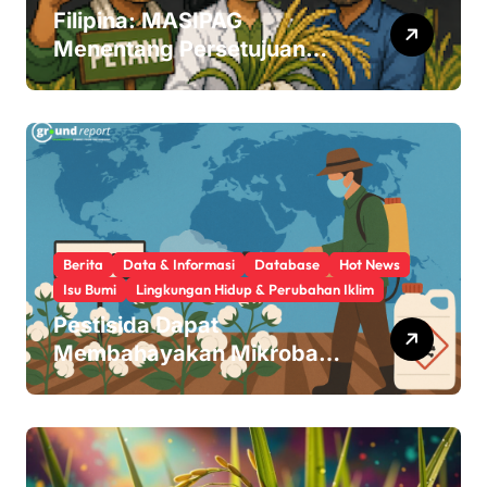
Filipina: MASIPAG
Menentang Persetujuan
Beras Transgenik
Berita
Data & Informasi
Database
Hot News
Isu Bumi
Lingkungan Hidup & Perubahan Iklim
Pestisida Dapat
Membahayakan Mikroba
Usus Kita