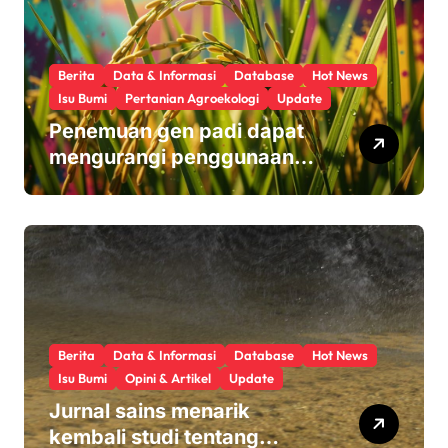
Berita
Data & Informasi
Database
Hot News
Isu Bumi
Pertanian Agroekologi
Update
Penemuan gen padi dapat
mengurangi penggunaan
pupuk sekaligus melindungi
hasil panen
Berita
Data & Informasi
Database
Hot News
Isu Bumi
Opini & Artikel
Update
Jurnal sains menarik
kembali studi tentang