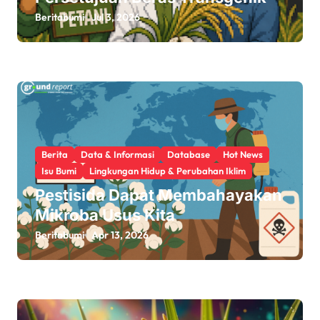
n
Beritabumi
Jul 3, 2026
Berita
Data & Informasi
Database
Hot News
Isu Bumi
Lingkungan Hidup & Perubahan Iklim
Pestisida Dapat Membahayakan
Mikroba Usus Kita
Beritabumi
Apr 13, 2026