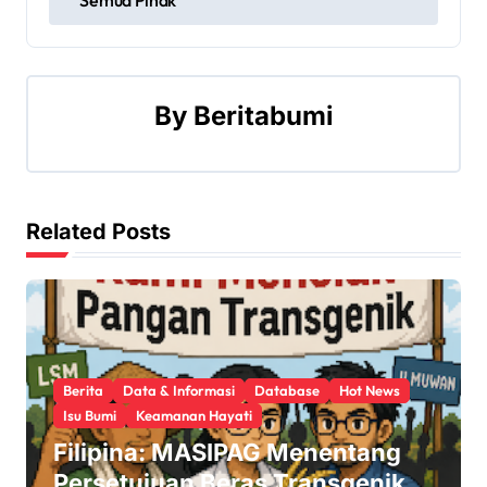
s
t
n
By
Beritabumi
a
v
Related Posts
i
g
a
t
Berita
Data & Informasi
Database
Hot News
i
Isu Bumi
Keamanan Hayati
Filipina: MASIPAG Menentang
o
Persetujuan Beras Transgenik