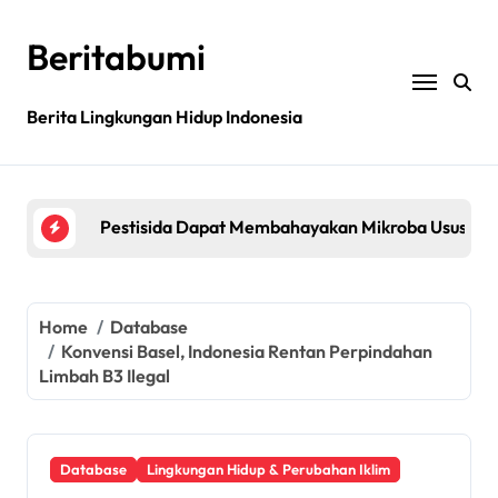
Skip
to
Beritabumi
content
Bagaimana rantai pasokan global yang tidak be
Berita Lingkungan Hidup Indonesia
Filipina: MASIPAG Menentang Persetujuan Beras 
Pestisida Dapat Membahayakan Mikroba Usus Kit
Penemuan gen padi dapat mengurangi penggunaan 
Jurnal sains menarik kembali studi tentang keama
Bagaimana rantai pasokan global yang tidak be
Home
Database
Konvensi Basel, Indonesia Rentan Perpindahan
Filipina: MASIPAG Menentang Persetujuan Beras 
Limbah B3 Ilegal
Database
Lingkungan Hidup & Perubahan Iklim