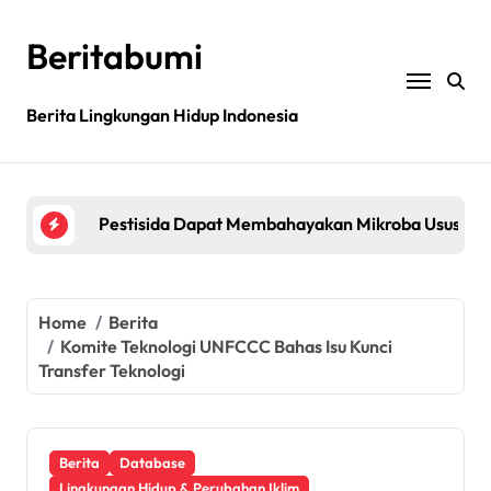
Skip
to
Beritabumi
content
Bagaimana rantai pasokan global yang tidak be
Berita Lingkungan Hidup Indonesia
Filipina: MASIPAG Menentang Persetujuan Beras 
Pestisida Dapat Membahayakan Mikroba Usus Kit
Penemuan gen padi dapat mengurangi penggunaan 
Jurnal sains menarik kembali studi tentang keama
Bagaimana rantai pasokan global yang tidak be
Home
Berita
Komite Teknologi UNFCCC Bahas Isu Kunci
Filipina: MASIPAG Menentang Persetujuan Beras 
Transfer Teknologi
Berita
Database
Lingkungan Hidup & Perubahan Iklim