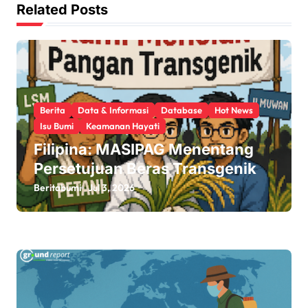
Related Posts
i
g
a
t
Berita
Data & Informasi
Database
Hot News
i
Isu Bumi
Keamanan Hayati
Filipina: MASIPAG Menentang
o
Persetujuan Beras Transgenik
n
Beritabumi
Jul 3, 2026