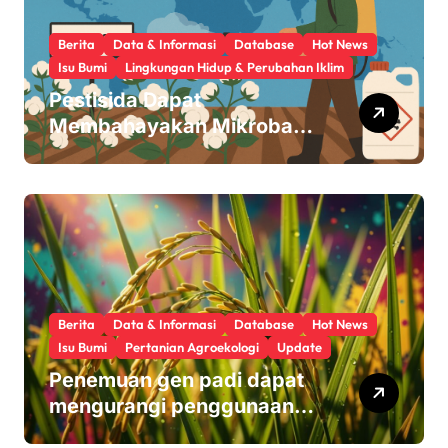
Berita
Data & Informasi
Database
Hot News
Isu Bumi
Lingkungan Hidup & Perubahan Iklim
Pestisida Dapat
Membahayakan Mikroba
Usus Kita
Berita
Data & Informasi
Database
Hot News
Isu Bumi
Pertanian Agroekologi
Update
Penemuan gen padi dapat
mengurangi penggunaan
pupuk sekaligus melindungi