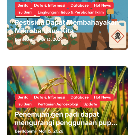
Berita
Data & Informasi
Database
Hot News
Isu Bumi
Lingkungan Hidup & Perubahan Iklim
Pestisida Dapat Membahayakan
Mikroba Usus Kita
Beritabumi
Apr 13, 2026
Berita
Data & Informasi
Database
Hot News
Isu Bumi
Pertanian Agroekologi
Update
Penemuan gen padi dapat
mengurangi penggunaan pupuk
sekaligus melindungi hasil
Beritabumi
Mar 15, 2026