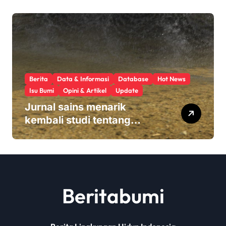
hasil panen
Berita
Data & Informasi
Database
Hot News
Isu Bumi
Opini & Artikel
Update
Jurnal sains menarik
kembali studi tentang
keamanan Monsanto
Roundup: ‘Masalah etika
yang serius’
Beritabumi