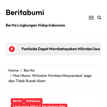
Skip
to
Beritabumi
content
Berita Lingkungan Hidup Indonesia
Bagaimana rantai pasokan global yang tidak be
Filipina: MASIPAG Menentang Persetujuan Beras 
Pestisida Dapat Membahayakan Mikroba Usus Kit
Penemuan gen padi dapat mengurangi penggunaan 
Jurnal sains menarik kembali studi tentang keama
Home
Berita
Hari Bumi: Witoelar Himbau Masyarakat Jaga
Bagaimana rantai pasokan global yang tidak be
dan Tidak Rusak Alam
Filipina: MASIPAG Menentang Persetujuan Beras 
Berita
Database
Lingkungan Hidup & Perubahan Iklim