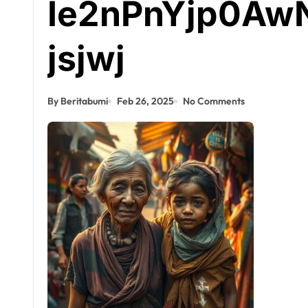
Ie2nPnYjp0A
jsjwj
By Beritabumi
Feb 26, 2025
No Comments