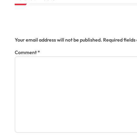
i
g
Leave a Reply
a
Your email address will not be published.
Required field
t
Comment
*
i
o
n