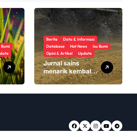
Berita
Data & Informasi
u Bumi
Database
Hot News
Isu Bumi
date
Opini & Artikel
Update
Jurnal sains
menarik kembali
studi tentang
keamanan
Monsanto
Roundup:
‘Masalah etika
yang serius’