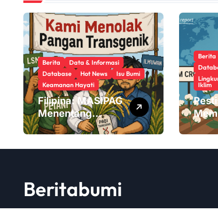
Berita
Berita
Data & Informasi
Datab
Database
Hot News
Isu Bumi
Lingku
Keamanan Hayati
Iklim
Filipina: MASIPAG
Pest
Menentang
Mem
Persetujuan Beras
Mikr
Transgenik
Kita
Beritabumi