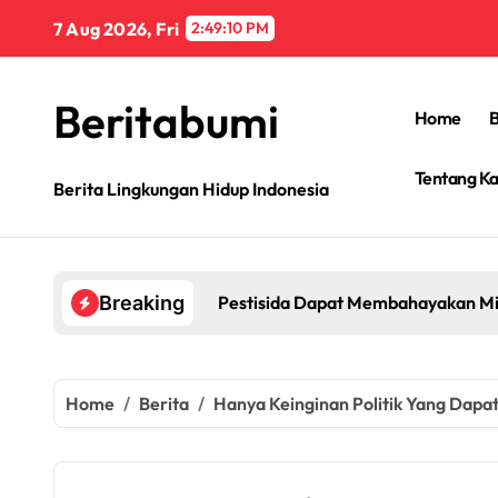
Skip
7 Aug 2026, Fri
2:49:11 PM
to
content
Beritabumi
Home
B
Tentang K
Berita Lingkungan Hidup Indonesia
Pestisida Dapat Membahayakan Mi
Breaking
Home
Berita
Hanya Keinginan Politik Yang Dapa