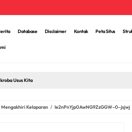
erita
Database
Disclaimer
Kontak
Peta Situs
Stru
ami
kroba Usus Kita
t Mengakhiri Kelaparan
Ie2nPnYjp0AwNG9ZzGGW–0–jsjwj