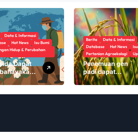
Data & Informasi
Berita
Data & Informasi
ase
Hot News
Isu Bumi
Database
Hot News
Is
ngan Hidup & Perubahan
Pertanian Agroekologi
Up
isida Dapat
Penemuan gen
bahayakan
padi dapat
oba Usus
mengurangi
penggunaan
pupuk sekaligus
melindungi hasil
panen