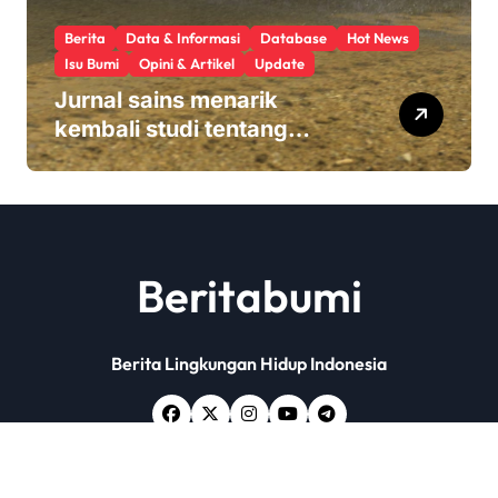
Berita
Data & Informasi
Database
Hot News
Isu Bumi
Opini & Artikel
Update
Jurnal sains menarik
kembali studi tentang
keamanan Monsanto
Roundup: ‘Masalah etika
yang serius’
Beritabumi
Berita Lingkungan Hidup Indonesia