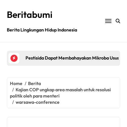
Skip
to
Beritabumi
content
Berita Lingkungan Hidup Indonesia
Bagaimana rantai pasokan global yang tidak be
Filipina: MASIPAG Menentang Persetujuan Beras 
Pestisida Dapat Membahayakan Mikroba Usus Kit
Penemuan gen padi dapat mengurangi penggunaan 
Jurnal sains menarik kembali studi tentang keama
Home
Berita
Kajian COP ungkap area masalah untuk resolusi
Bagaimana rantai pasokan global yang tidak be
politik oleh para menteri
warsawa-conference
Filipina: MASIPAG Menentang Persetujuan Beras 