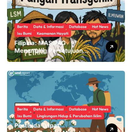
Berita
Data & Informasi
Database
Hot News
Isu Bumi
Keamanan Hayati
Filipina: MASIPAG
Menentang Persetujuan
Beras Transgenik
Berita
Data & Informasi
Database
Hot News
Isu Bumi
Lingkungan Hidup & Perubahan Iklim
Pestisida Dapat