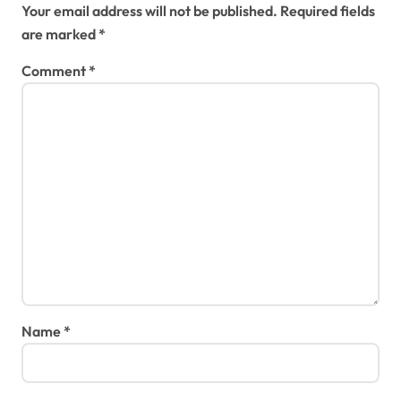
t
Your email address will not be published.
Required fields
are marked
*
i
Comment
*
o
n
Name
*