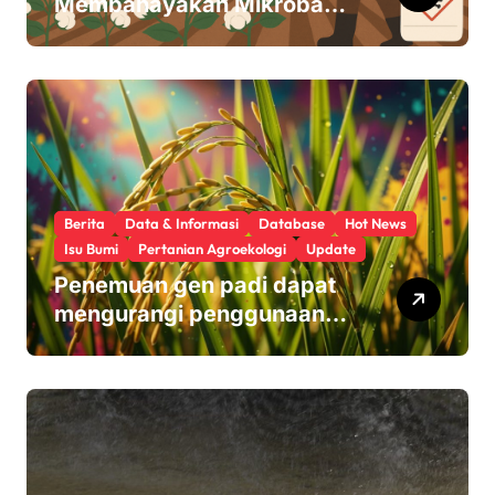
Membahayakan Mikroba
Usus Kita
Berita
Data & Informasi
Database
Hot News
Isu Bumi
Pertanian Agroekologi
Update
Penemuan gen padi dapat
mengurangi penggunaan
pupuk sekaligus melindungi
hasil panen