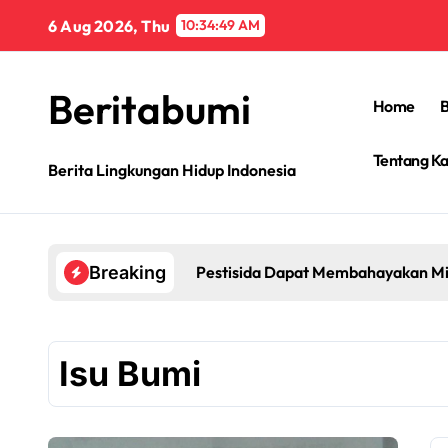
Skip
6 Aug 2026, Thu
10:34:50 AM
to
content
Beritabumi
Home
B
Tentang K
Berita Lingkungan Hidup Indonesia
Pestisida Dapat Membahayakan Mi
Breaking
Isu Bumi