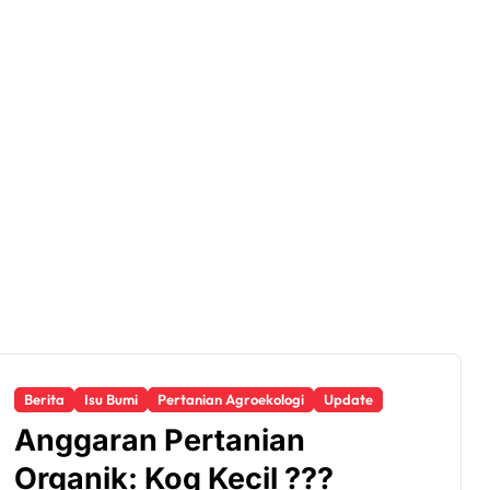
Berita
Isu Bumi
Pertanian Agroekologi
Update
Anggaran Pertanian
Organik: Koq Kecil ???