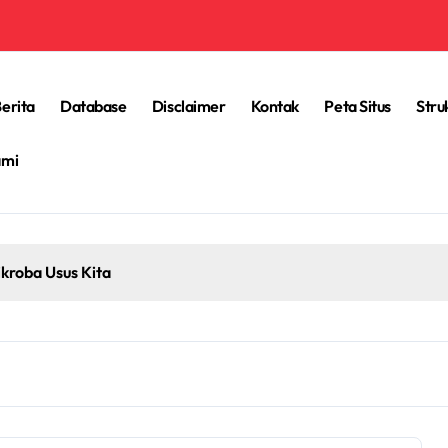
erita
Database
Disclaimer
Kontak
Peta Situs
Stru
ami
kroba Usus Kita