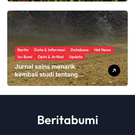
hasil panen
Berita
Data & Informasi
Database
Hot News
Isu Bumi
Opini & Artikel
Update
Jurnal sains menarik
kembali studi tentang
keamanan Monsanto
Roundup: ‘Masalah etika
yang serius’
Beritabumi