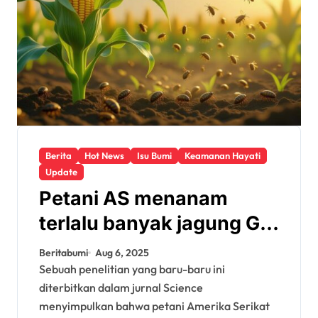
Berita
Hot News
Isu Bumi
Keamanan Hayati
Update
Petani AS menanam
terlalu banyak jagung GM
Bt, yang menyebabkan
Beritabumi
Aug 6, 2025
resistensi hama yang
Sebuah penelitian yang baru-baru ini
diterbitkan dalam jurnal Science
cepat
menyimpulkan bahwa petani Amerika Serikat