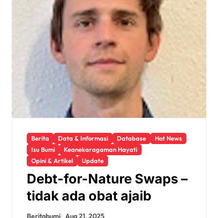
Berita
Data & Informasi
Database
Hot News
Isu Bumi
Keanekaragaman Hayati
Opini & Artikel
Update
Debt-for-Nature Swaps –
tidak ada obat ajaib
Beritabumi
Aug 21, 2025