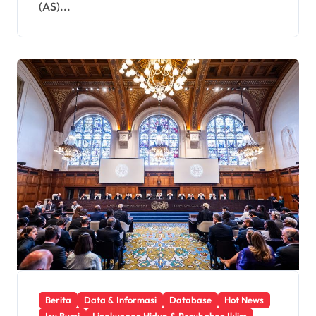
(AS)...
Berita
Data & Informasi
Database
Hot News
Isu Bumi
Lingkungan Hidup & Perubahan Iklim