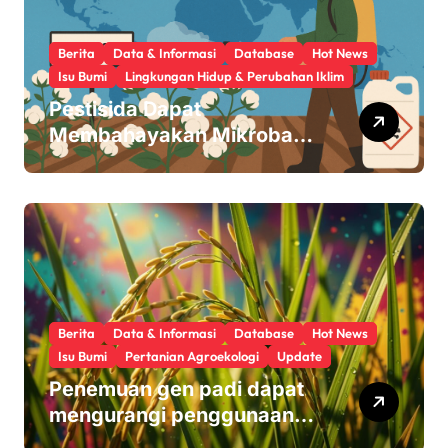
i
o
Berita
Data & Informasi
Database
Hot News
Isu Bumi
Lingkungan Hidup & Perubahan Iklim
n
Pestisida Dapat
Membahayakan Mikroba
Usus Kita
Berita
Data & Informasi
Database
Hot News
Isu Bumi
Pertanian Agroekologi
Update
Penemuan gen padi dapat
mengurangi penggunaan
pupuk sekaligus melindungi