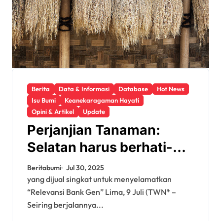
Berita
Data & Informasi
Database
Hot News
Isu Bumi
Keanekaragaman Hayati
Opini & Artikel
Update
Perjanjian Tanaman:
Selatan harus berhati-
hati terhadap koleksi
Beritabumi
Jul 30, 2025
benih
yang dijual singkat untuk menyelamatkan
“Relevansi Bank Gen” Lima, 9 Juli (TWN* –
Seiring berjalannya...