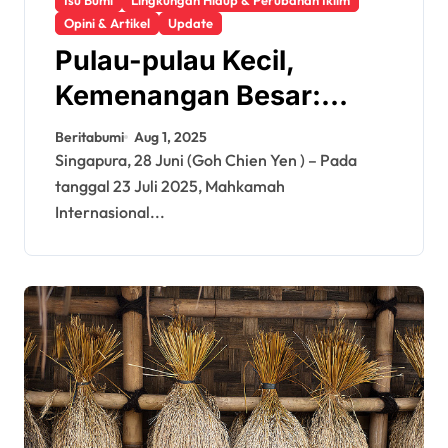
Opini & Artikel
Update
Pulau-pulau Kecil,
Kemenangan Besar:
Bagaimana Negara-
Beritabumi
Aug 1, 2025
negara Pasifik Baru Saja
Singapura, 28 Juni (Goh Chien Yen ) – Pada
tanggal 23 Juli 2025, Mahkamah
Mengubah Hukum Iklim
Internasional...
Internasional*