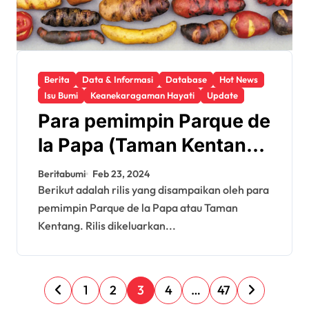
Berita
Data & Informasi
Database
Hot News
Isu Bumi
Keanekaragaman Hayati
Update
Para pemimpin Parque de
la Papa (Taman Kentang)
Peru Mengecam Klaim
Beritabumi
Feb 23, 2024
Palsu dari Raksasa
Berikut adalah rilis yang disampaikan oleh para
pemimpin Parque de la Papa atau Taman
Genom AS Illumina
Kentang. Rilis dikeluarkan...
P
1
2
3
4
…
47