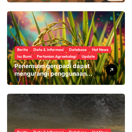
Berita
Data & Informasi
Database
Hot News
Isu Bumi
Pertanian Agroekologi
Update
Penemuan gen padi dapat
mengurangi penggunaan
pupuk sekaligus melindungi
hasil panen
Berita
Data & Informasi
Database
Hot News