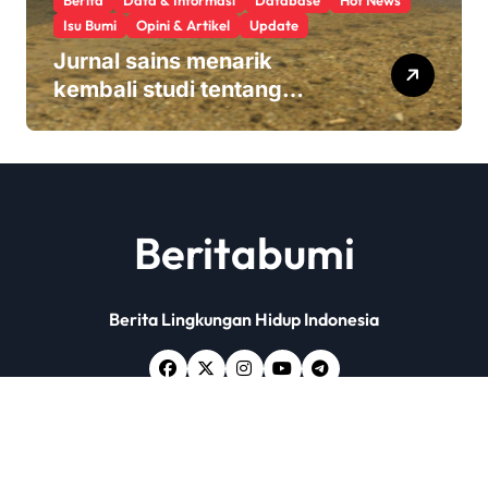
Isu Bumi
Opini & Artikel
Update
Jurnal sains menarik
kembali studi tentang
keamanan Monsanto
Roundup: ‘Masalah etika
yang serius’
Beritabumi
Berita Lingkungan Hidup Indonesia
Copyright © All rights reserved
|
Newsxo
by