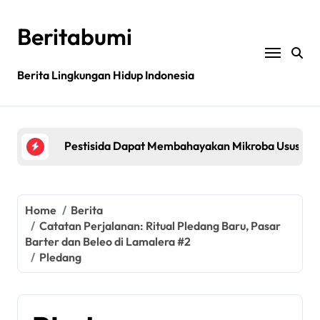
Skip
to
Beritabumi
content
Berita Lingkungan Hidup Indonesia
Bagaimana rantai pasokan global yang tidak be
Filipina: MASIPAG Menentang Persetujuan Beras 
Pestisida Dapat Membahayakan Mikroba Usus Kit
Penemuan gen padi dapat mengurangi penggunaan 
Jurnal sains menarik kembali studi tentang keama
Home
Berita
Catatan Perjalanan: Ritual Pledang Baru, Pasar
Bagaimana rantai pasokan global yang tidak be
Barter dan Beleo di Lamalera #2
Pledang
Filipina: MASIPAG Menentang Persetujuan Beras 