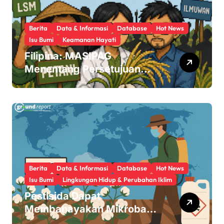
Berita
Data & Informasi
Database
Hot News
Isu Bumi
Keamanan Hayati
Filipina: MASIPAG
Menentang Persetujuan
Beras Transgenik
Berita
Data & Informasi
Database
Hot News
Isu Bumi
Lingkungan Hidup & Perubahan Iklim
Pestisida Dapat
Membahayakan Mikroba
Usus Kita