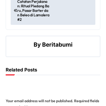
P
Catatan Perjalana
n: Ritual Pledang Ba
o
ru, Pasar Barter da
n Beleo di Lamalera
s
#2
t
n
By
Beritabumi
a
v
i
Related Posts
g
a
Leave a Reply
t
Your email address will not be published.
Required fields