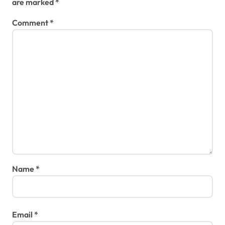
i
are marked
*
o
Comment
*
n
Name
*
Email
*