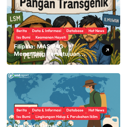
Berita
Data & Informasi
Database
Hot News
Isu Bumi
Keamanan Hayati
Filipina: MASIPAG
Menentang Persetujuan
Beras Transgenik
Berita
Data & Informasi
Database
Hot News
Isu Bumi
Lingkungan Hidup & Perubahan Iklim
Pestisida Dapat