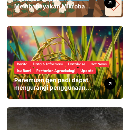
Membahayakan Mikroba
Usus Kita
Berita
Data & Informasi
Database
Hot News
Isu Bumi
Pertanian Agroekologi
Update
Penemuan gen padi dapat
mengurangi penggunaan
pupuk sekaligus melindungi
hasil panen