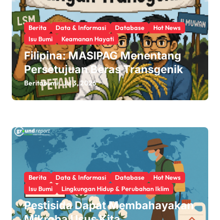
t
i
Berita
Data & Informasi
Database
Hot News
Isu Bumi
Keamanan Hayati
o
Filipina: MASIPAG Menentang
n
Persetujuan Beras Transgenik
Beritabumi
Jul 3, 2026
Berita
Data & Informasi
Database
Hot News
Isu Bumi
Lingkungan Hidup & Perubahan Iklim
Pestisida Dapat Membahayakan
Mikroba Usus Kita