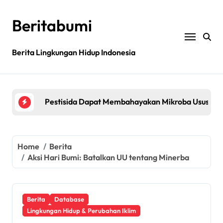
Skip
to
Beritabumi
content
Berita Lingkungan Hidup Indonesia
Bagaimana rantai pasokan global yang tidak be
Filipina: MASIPAG Menentang Persetujuan Beras 
Pestisida Dapat Membahayakan Mikroba Usus Kit
Penemuan gen padi dapat mengurangi penggunaan 
Jurnal sains menarik kembali studi tentang keama
Home
Berita
Aksi Hari Bumi: Batalkan UU tentang Minerba
Bagaimana rantai pasokan global yang tidak be
Filipina: MASIPAG Menentang Persetujuan Beras 
Berita
Database
Lingkungan Hidup & Perubahan Iklim