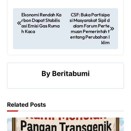
P
Ekonomi Rendah Ka
CSF: Buka Partisipa
rbon Dapat Stabilis
si Masyarakat Sipil d
o
asi Emisi Gas Ruma
alam Forum Perte
h Kaca
muan Pemerintah t
s
entang Perubahan I
klim
t
n
a
By
Beritabumi
v
i
Related Posts
g
a