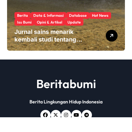
Berita
Data & Informasi
Database
Hot News
Isu Bumi
Opini & Artikel
Update
Jurnal sains menarik
kembali studi tentang
keamanan Monsanto
Roundup: ‘Masalah etika
yang serius’
Beritabumi
Berita Lingkungan Hidup Indonesia