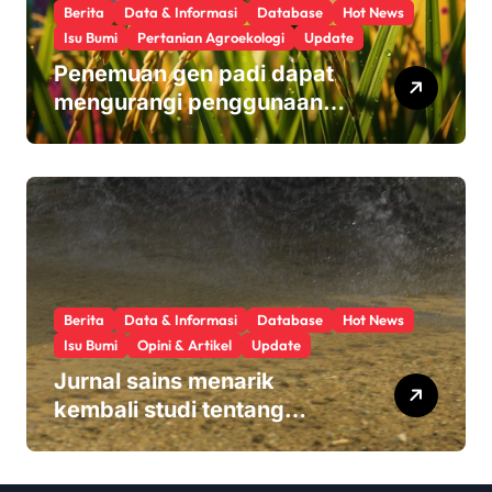
Berita
Data & Informasi
Database
Hot News
Isu Bumi
Pertanian Agroekologi
Update
Penemuan gen padi dapat
mengurangi penggunaan
pupuk sekaligus melindungi
hasil panen
Berita
Data & Informasi
Database
Hot News
Isu Bumi
Opini & Artikel
Update
Jurnal sains menarik
kembali studi tentang
keamanan Monsanto
Roundup: ‘Masalah etika