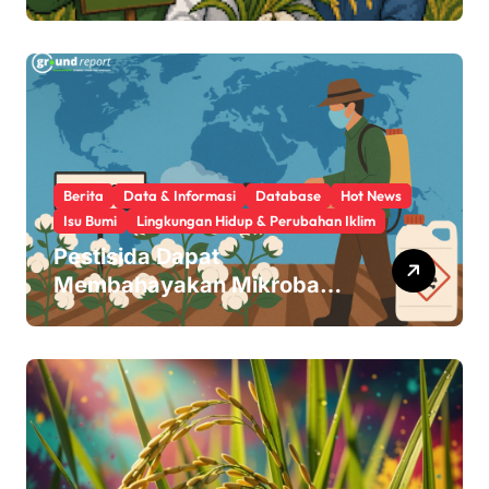
Beras Transgenik
Berita
Data & Informasi
Database
Hot News
Isu Bumi
Lingkungan Hidup & Perubahan Iklim
Pestisida Dapat
Membahayakan Mikroba
Usus Kita