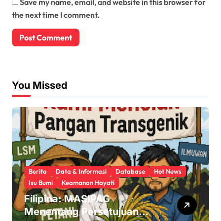
Save my name, email, and website in this browser for
the next time I comment.
You Missed
Berita
Data & Informasi
Database
Hot News
Isu Bumi
Keamanan Hayati
Filipina: MASIPAG
Menentang Persetujuan