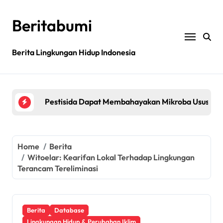
Skip
to
Beritabumi
content
Berita Lingkungan Hidup Indonesia
Bagaimana rantai pasokan global yang tidak be
Filipina: MASIPAG Menentang Persetujuan Beras 
Pestisida Dapat Membahayakan Mikroba Usus Kit
Penemuan gen padi dapat mengurangi penggunaan 
Jurnal sains menarik kembali studi tentang keama
Home
Berita
Witoelar: Kearifan Lokal Terhadap Lingkungan
Bagaimana rantai pasokan global yang tidak be
Terancam Tereliminasi
Filipina: MASIPAG Menentang Persetujuan Beras 
Berita
Database
Lingkungan Hidup & Perubahan Iklim