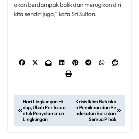
akan berdampak balik dan merugikan diri
kita sendiri juga,” kata Sri Sultan.
P
Hari Lingkungan Hi
Krisis Iklim Butuhka
dup, Ubah Perilaku u
n Pemikiran dan Pe
o
ntuk Penyelamatan
ndekatan Baru dari
Lingkungan
Semua Pihak
s
t