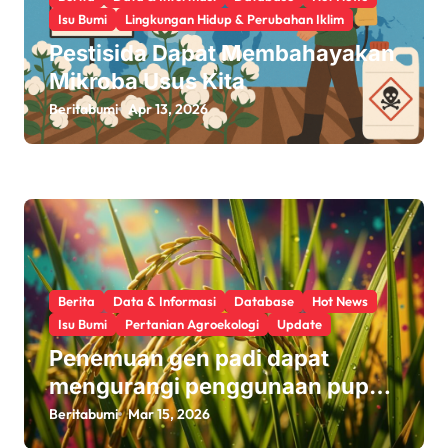
Isu Bumi
Lingkungan Hidup & Perubahan Iklim
Pestisida Dapat Membahayakan
Mikroba Usus Kita
Beritabumi
Apr 13, 2026
Berita
Data & Informasi
Database
Hot News
Isu Bumi
Pertanian Agroekologi
Update
Penemuan gen padi dapat
mengurangi penggunaan pupuk
sekaligus melindungi hasil
Beritabumi
Mar 15, 2026
panen