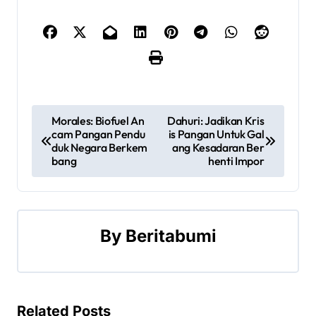
P
Morales: Biofuel An
Dahuri: Jadikan Kris
cam Pangan Pendu
is Pangan Untuk Gal
o
duk Negara Berkem
ang Kesadaran Ber
bang
henti Impor
s
t
n
By
Beritabumi
a
v
Related Posts