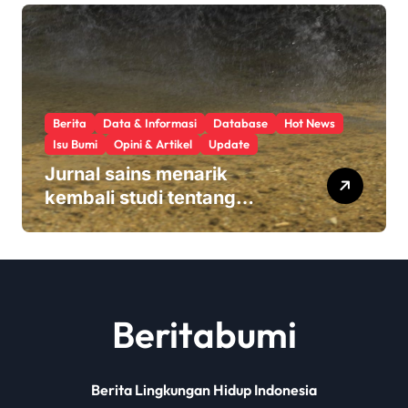
Berita
Data & Informasi
Database
Hot News
Isu Bumi
Opini & Artikel
Update
Jurnal sains menarik
kembali studi tentang
keamanan Monsanto
Roundup: ‘Masalah etika
yang serius’
Beritabumi
Berita Lingkungan Hidup Indonesia