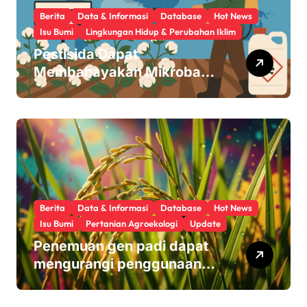
Berita
Data & Informasi
Database
Hot News
Isu Bumi
Lingkungan Hidup & Perubahan Iklim
Pestisida Dapat
Membahayakan Mikroba
Usus Kita
Berita
Data & Informasi
Database
Hot News
Isu Bumi
Pertanian Agroekologi
Update
Penemuan gen padi dapat
mengurangi penggunaan
pupuk sekaligus melindungi
hasil panen