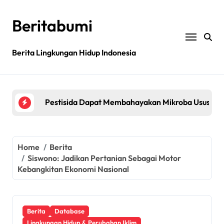
Skip
to
Beritabumi
content
Bagaimana rantai pasokan global yang tidak be
Berita Lingkungan Hidup Indonesia
Filipina: MASIPAG Menentang Persetujuan Beras 
Pestisida Dapat Membahayakan Mikroba Usus Kit
Penemuan gen padi dapat mengurangi penggunaan 
Jurnal sains menarik kembali studi tentang keama
Home
Berita
Bagaimana rantai pasokan global yang tidak be
Siswono: Jadikan Pertanian Sebagai Motor
Kebangkitan Ekonomi Nasional
Filipina: MASIPAG Menentang Persetujuan Beras 
Berita
Database
Lingkungan Hidup & Perubahan Iklim