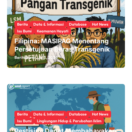
g
a
t
Berita
Data & Informasi
Database
Hot News
Isu Bumi
Keamanan Hayati
i
Filipina: MASIPAG Menentang
Persetujuan Beras Transgenik
o
Beritabumi
Jul 3, 2026
n
Berita
Data & Informasi
Database
Hot News
Isu Bumi
Lingkungan Hidup & Perubahan Iklim
Pestisida Dapat Membahayakan