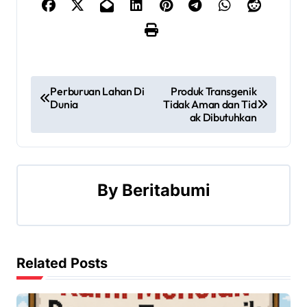
P
Perburuan Lahan Di
Produk Transgenik
Dunia
Tidak Aman dan Tid
o
ak Dibutuhkan
s
t
By
Beritabumi
n
a
v
Related Posts
i