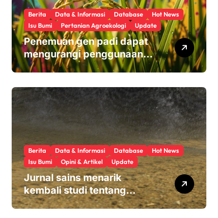
Berita
Data & Informasi
Database
Hot News
Isu Bumi
Pertanian Agroekologi
Update
Penemuan gen padi dapat
mengurangi penggunaan
pupuk sekaligus melindungi
hasil panen
Berita
Data & Informasi
Database
Hot News
Isu Bumi
Opini & Artikel
Update
Jurnal sains menarik
kembali studi tentang
keamanan Monsanto
Roundup: ‘Masalah etika