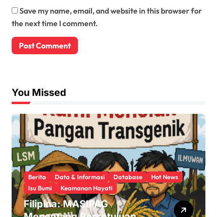
Save my name, email, and website in this browser for
the next time I comment.
You Missed
Berita
Data & Informasi
Database
Hot News
Isu Bumi
Keamanan Hayati
Filipina: MASIPAG
Menentang Persetujuan