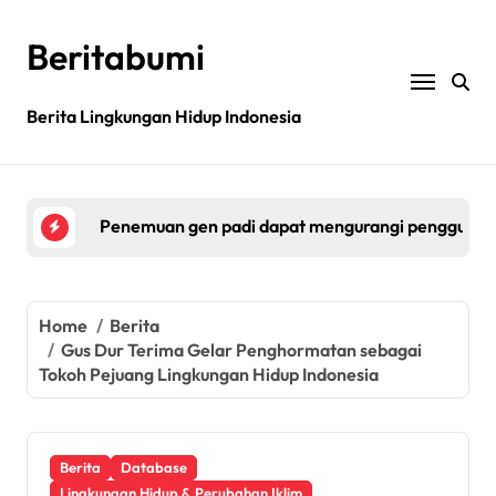
Skip
to
Beritabumi
content
Bagaimana rantai pasokan global yang tidak be
Berita Lingkungan Hidup Indonesia
Filipina: MASIPAG Menentang Persetujuan Beras 
Pestisida Dapat Membahayakan Mikroba Usus Kit
Penemuan gen padi dapat mengurangi penggunaan 
Jurnal sains menarik kembali studi tentang keama
Bagaimana rantai pasokan global yang tidak be
Home
Berita
Gus Dur Terima Gelar Penghormatan sebagai
Filipina: MASIPAG Menentang Persetujuan Beras 
Tokoh Pejuang Lingkungan Hidup Indonesia
Berita
Database
Lingkungan Hidup & Perubahan Iklim