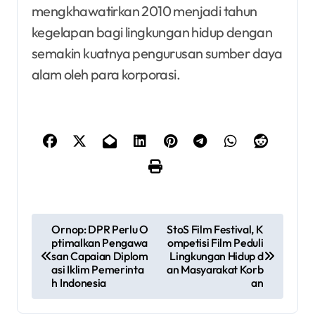
mengkhawatirkan 2010 menjadi tahun
kegelapan bagi lingkungan hidup dengan
semakin kuatnya pengurusan sumber daya
alam oleh para korporasi.
P
Ornop: DPR Perlu O
StoS Film Festival, K
ptimalkan Pengawa
ompetisi Film Peduli
o
san Capaian Diplom
Lingkungan Hidup d
asi Iklim Pemerinta
an Masyarakat Korb
s
h Indonesia
an
t