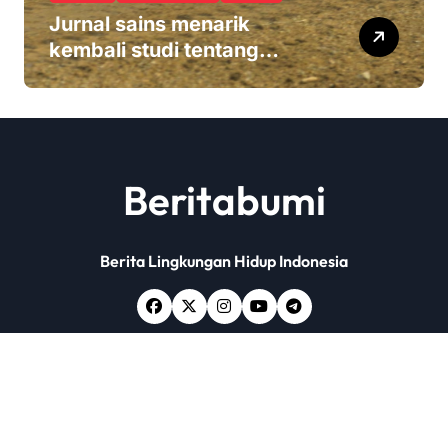
Jurnal sains menarik
kembali studi tentang
keamanan Monsanto
Roundup: ‘Masalah etika
yang serius’
Beritabumi
Berita Lingkungan Hidup Indonesia
Copyright © All rights reserved
|
Newsxo
by
Themeansar
.