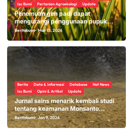
Isu Bumi
Pertanian Agroekologi
Update
Penemuan gen padi dapat
mengurangi penggunaan pupuk
sekaligus melindungi hasil panen
Beritabumi
Mar 15, 2026
Berita
Data & Informasi
Database
Hot News
Isu Bumi
Opini & Artikel
Update
Jurnal sains menarik kembali studi
tentang keamanan Monsanto
Roundup: ‘Masalah etika yang
Beritabumi
Jan 9, 2026
serius’