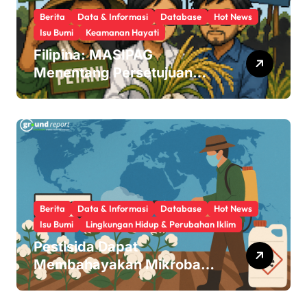
Berita
Data & Informasi
Database
Hot News
Isu Bumi
Keamanan Hayati
Filipina: MASIPAG
Menentang Persetujuan
Beras Transgenik
Berita
Data & Informasi
Database
Hot News
Isu Bumi
Lingkungan Hidup & Perubahan Iklim
Pestisida Dapat
Membahayakan Mikroba
Usus Kita