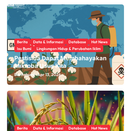
Berita
Data & Informasi
Database
Hot News
Isu Bumi
Lingkungan Hidup & Perubahan Iklim
Pestisida Dapat Membahayakan
Mikroba Usus Kita
Beritabumi
Apr 13, 2026
Berita
Data & Informasi
Database
Hot News