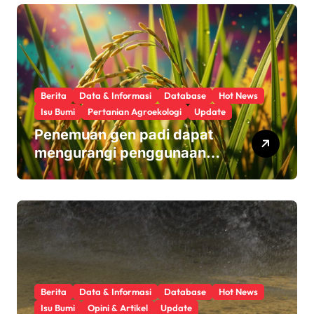
Berita
Data & Informasi
Database
Hot News
Isu Bumi
Pertanian Agroekologi
Update
Penemuan gen padi dapat
mengurangi penggunaan
pupuk sekaligus melindungi
hasil panen
Berita
Data & Informasi
Database
Hot News
Isu Bumi
Opini & Artikel
Update